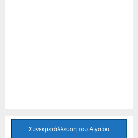
ηθοπ
οιό
Συνεκμετάλλευση του Αιγαίου