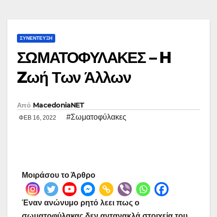
ΣΥΝΈΝΤΕΥΞΗ
ΣΩΜΑΤΟΦΥΛΑΚΕΣ – H
Zωή Των Άλλων
Από
MacedoniaNET
#Σωματοφύλακες
ΦΕΒ 16, 2022
Μοιράσου το Άρθρο
Έναν ανώνυμο ρητό λεει πως ο
σωματοφύλακας δεν αντανακλά στοιχεία του