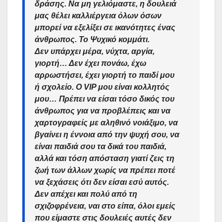
δράσης. Να μη γελιόμαστε, η δουλειά
μας θέλει καλλιέργεια όλων όσων
μπορεί να εξελίξει σε ικανότητες ένας
άνθρωπος. Το Ψυχικό κομμάτι.
Δεν υπάρχει μέρα, νύχτα, αργία,
γιορτή… Δεν έχει πονάω, έχω
αρρωστήσει, έχει γιορτή το παιδί μου
ή σχολείο. Ο VIP μου είναι κολλητός
μου… Πρέπει να είσαι τόσο δικός του
άνθρωπος για να προβλέπεις και να
χαρτογραφείς με αληθινό νοιάξιμο, να
βγαίνει η έννοια από την ψυχή σου, να
είναι παιδιά σου τα δικά του παιδιά,
αλλά και τόση απόσταση γιατί ζεις τη
ζωή των άλλων χωρίς να πρέπει ποτέ
να ξεχάσεις ότι δεν είσαι εσύ αυτός.
Δεν απέχει και πολύ από τη
σχιζοφρένεια, ναι στο είπα, όλοι εμείς
που είμαστε στις δουλειές αυτές δεν