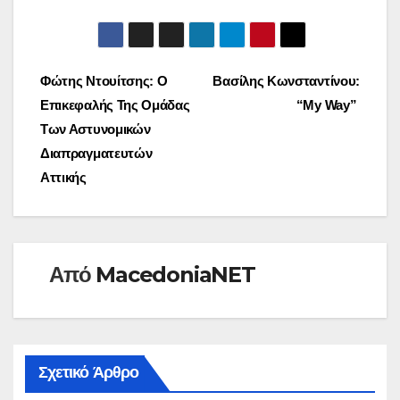
Πλοήγηση
Φώτης Ντουίτσης: O
Βασίλης Κωνσταντίνου:
Επικεφαλής Της Ομάδας
“My Way”
άρθρων
Των Αστυνομικών
Διαπραγματευτών
Αττικής
Από
MacedoniaNET
Σχετικό Άρθρο
ΣΥΝΈΝΤΕΥΞΗ
Λατιν