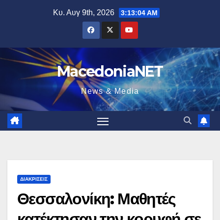
Μετάβαση
Κυ. Αυγ 9th, 2026
3:13:05 AM
στο
περιεχόμενο
MacedoniaNET
News & Media
ΔΙΑΚΡΊΣΕΙΣ
Θεσσαλονίκη: Μαθητές
κατέκτησαν την κορυφή σε