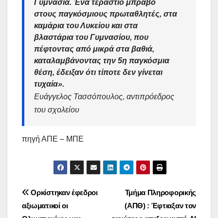
Γυμνάσια. Ένα τεράστιο μπράβο
στους παγκόσμιους πρωταθλητές, στα
καμάρια του Λυκείου και στα
βλαστάρια του Γυμνασίου, που
πέφτοντας από μικρά στα βαθιά,
καταλαμβάνοντας την 5η παγκόσμια
θέση, έδειξαν ότι τίποτε δεν γίνεται
τυχαία».
Ευάγγελος Τασσόπουλος, αντιπρόεδρος
του σχολείου
πηγή ΑΠΕ – ΜΠΕ
Πλοήγηση
Ορκίστηκαν έφεδροι
Τμήμα Πληροφορικής
αξιωματικοί οι
(ΑΠΘ) : Έφτιαξαν τον
άρθρων