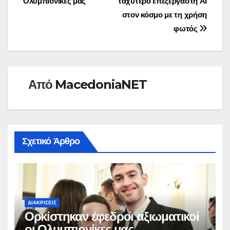
Ολυμπιονίκες μας
ταχύτερο επεξεργαστή AI
στον κόσμο με τη χρήση
φωτός
Από
MacedoniaNET
Σχετικό Άρθρο
ΔΙΑΚΡΊΣΕΙΣ
Ορκίστηκαν έφεδροι αξιωματικοί
οι Ολυμπιονίκες μας