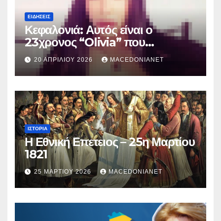
ΕΙΔΉΣΕΙΣ
Κεφαλονιά: Αυτός είναι ο
23χρονος “Olivia” που
κατηγορείται για τον θάνατο της
20 ΑΠΡΙΛΊΟΥ 2026
MACEDONIANET
Μυρτούς
ΙΣΤΟΡΊΑ
Η Εθνική Επετειος – 25η Μαρτίου
1821
25 ΜΑΡΤΊΟΥ 2026
MACEDONIANET