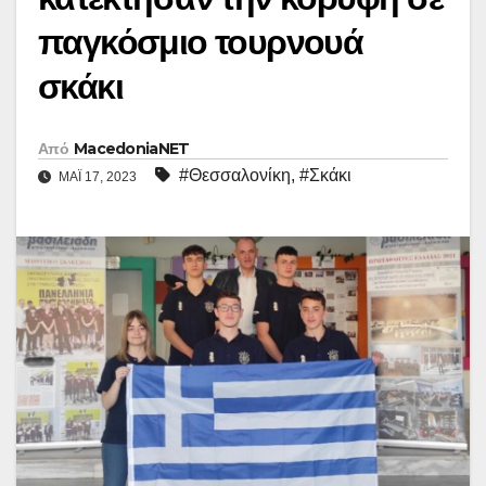
παγκόσμιο τουρνουά
σκάκι
Από
MacedoniaNET
#Θεσσαλονίκη
,
#Σκάκι
ΜΆΙ 17, 2023