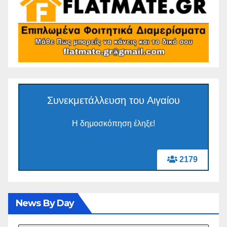
Συνεκμετάλλευση του Αιγαίου
Η δημοσκόπηση έληξε!
2179
News By Day