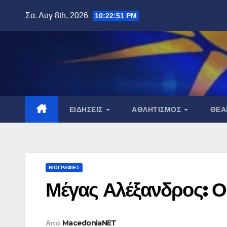
Μετάβαση
Σα. Αυγ 8th, 2026
10:22:52 PM
στο
περιεχόμενο
ΕΙΔΉΣΕΙΣ
ΑΘΛΗΤΙΣΜΌΣ
ΘΈ
ΒΙΟΓΡΑΦΊΕΣ
Μέγας Αλέξανδρος: Ο
Από
MacedoniaNET