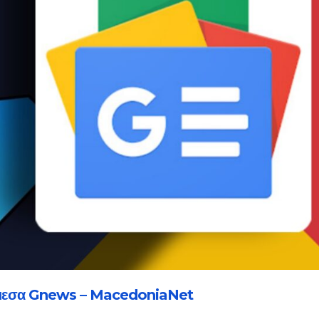
μεσα Gnews – MacedoniaNet