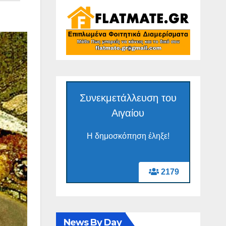
Συνεκμετάλλευση του
Αιγαίου
Η δημοσκόπηση έληξε!
2179
News By Day