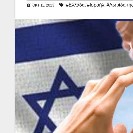
#Ελλάδα
,
#Ισραήλ
,
#Λωρίδα της
ΟΚΤ 11, 2023