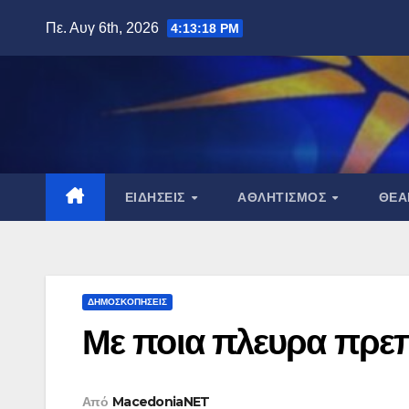
Μετάβαση
Πε. Αυγ 6th, 2026
4:13:19 PM
στο
περιεχόμενο
ΕΙΔΉΣΕΙΣ
ΑΘΛΗΤΙΣΜΌΣ
ΘΈ
ΔΗΜΟΣΚΟΠΉΣΕΙΣ
Με ποια πλευρα πρεπε
Από
MacedoniaNET