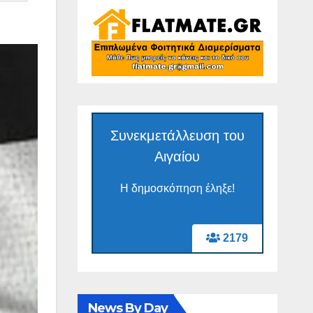
Συνεκμετάλλευση του
Αιγαίου
Η δημοσκόπηση έληξε!
2179
News By Day