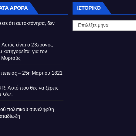
Ιστορικό
ΑΤΑ ΆΡΘΡΑ
ΙΣΤΟΡΙΚΌ
ετε ότι αυτοκτόνησα, δεν
 Αυτός είναι ο 23χρονος
υ κατηγορείται για τον
ς Μυρτούς
Επετειος – 25η Μαρτίου 1821
 Αυτό που θες να ξέρεις
 λένε.
τού πολιτικού συνελήφθη
ΔΙΑΚΡΊΣΕΙΣ
ΒΙΟΓΡΑΦΊΕΣ
ΔΙΑΚΡΊΣΕΙΣ
καταδίωξη
ήμερα
Ορκίστηκαν
Σερ Βασίλειος
Θεσσαλονίκ
ονται οι
έφεδροι
Μαρκεζίνης: Ο
Μαθητές