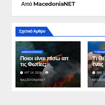
Από
MacedoniaNET
Σχετικό Άρθρο
ΔΗΜΟΣΚΟΠΉΣΕΙΣ
ΑΝΟΔΙ
Ποιοι είναι πίσω απ
Τι Θ
τις Φωτίες;
ένας
σχημ
ΑΥΓ 14, 2024
ΜΆΙ 1
ηγέτ
MACEDONIANET
Γιαν
MACED