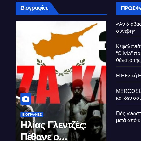
Βιογραφίες
ΠΡΌΣΦ
«Αν διαβάσ
συνέβη»
Κεφαλονιά:
“Olivia” πο
θάνατο τη
Η Εθνική 
MERCOSUR:
και δεν σου
Γιός γνωσ
ΒΙΟΓΡΑΦΊΕΣ
ΒΙΟΓΡΑΦΊΕΣ
μετά από 
Μέγας
Σαν σ
Αλέξανδρος: Ο
θυσιάζ