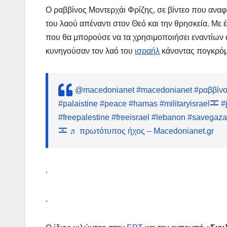
Ο ραββίνος Μοντερχάι Φρίζης, σε βίντεο που αναφ
του λαού απέναντι στον Θεό και την θρησκεία. Με έ
που θα μπορούσε να τα χρησιμοποιήσει εναντίων 
κυνηγούσαν τον λαό του
ισραήλ
κάνοντας πογκρόμ
@macedonianet
#macedonianet
#ραββίν
#palaistine
#peace
#hamas
#militaryisrael
#
#freepalestine
#freeisrael
#lebanon
#savegaza
♬ πρωτότυπος ήχος – Macedonianet.gr
.
.