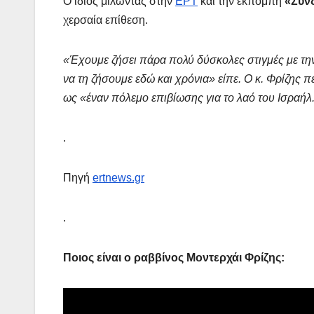
Ο ίδιος μιλώντας στην
ΕΡΤ
και την εκπομπή
«Συν
χερσαία επίθεση.
«Έχουμε ζήσει πάρα πολύ δύσκολες στιγμές με την
να τη ζήσουμε εδώ και χρόνια» είπε. Ο κ. Φρίζης 
ως «έναν πόλεμο επιβίωσης για το λαό του Ισραήλ.
.
Πηγή
ertnews.gr
.
Ποιος είναι ο ραββίνος Μοντερχάι Φρίζης: