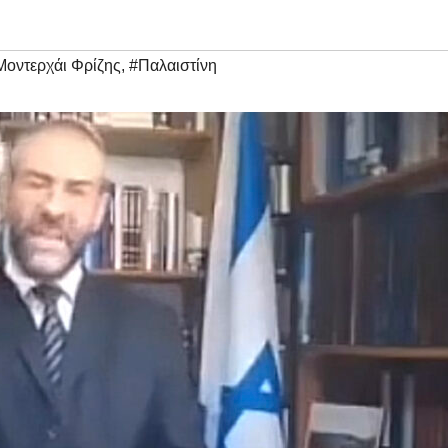
Μοντερχάι Φρίζης
,
#Παλαιστίνη