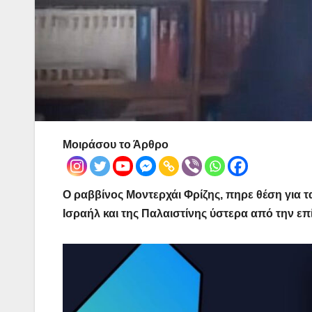
Μοιράσου το Άρθρο
Ο ραββίνος Μοντερχάι Φρίζης, πηρε θέση για τ
Ισραήλ και της Παλαιστίνης ύστερα από την ε