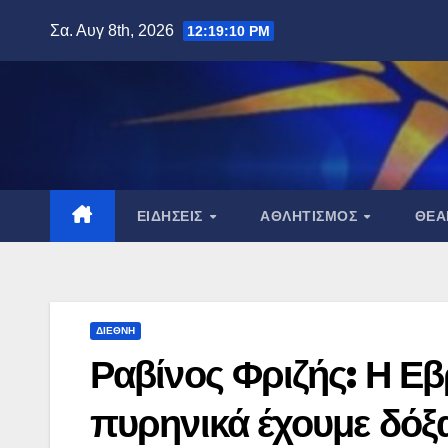
Μετάβαση
Σα. Αυγ 8th, 2026
12:19:11 PM
στο
περιεχόμενο
ΕΙΔΉΣΕΙΣ
ΑΘΛΗΤΙΣΜΌΣ
ΘΈ
ΔΙΕΘΝΉ
Ραβίνος Φριζής: Η Εβ
πυρηνικά έχουμε δόξ