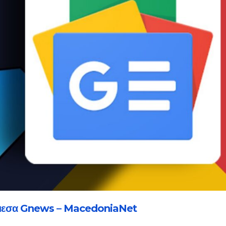
μεσα Gnews – MacedoniaNet