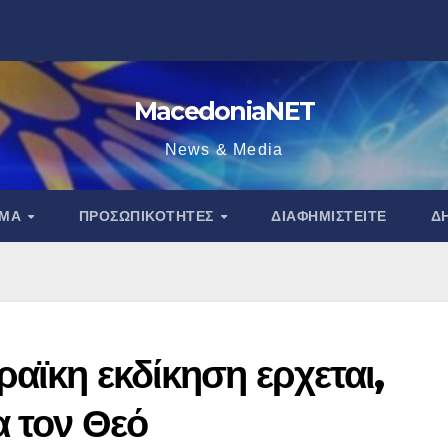
MacedoniaNET
News & Media
ΑΜΑ
ΠΡΟΣΩΠΙΚΌΤΗΤΕΣ
ΔΙΑΦΗΜΙΣΤΕΊΤΕ
Δ
ραϊκη εκδίκηση ερχεται,
α τον Θεό