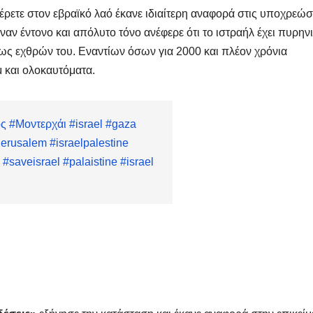
Μαρινά
έρετε στον εβραϊκό λαό έκανε ιδιαίτερη αναφορά στις υποχρεώσ
Γιαννα
ναν έντονο και απόλυτο τόνο ανέφερε ότι το ιστραήλ έχει πυρην
;
ως εχθρών του. Εναντίων όσων για 2000 και πλέον χρόνια
 και ολοκαυτόματα.
ος
#Μοντερχάι
#israel
#gaza
jerusalem
#israelpalestine
#saveisrael
#palaistine
#israel