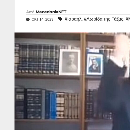
Από
MacedoniaNET
#Ισραήλ
,
#Λωρίδα της Γάζας
,
#
ΟΚΤ 14, 2023