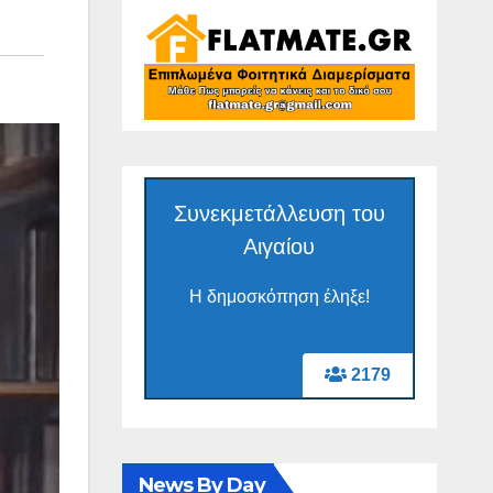
Συνεκμετάλλευση του
Αιγαίου
Η δημοσκόπηση έληξε!
2179
News By Day