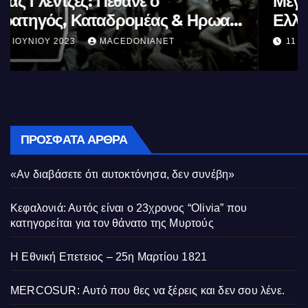
Μέγας Αλέξανδρος: Ο μέγιστος των
Ελλήνων
11 ΙΟΥΝΊΟΥ 2023
MACEDONIANET
ΠΡΌΣΦΑΤΑ ΆΡΘΡΑ
«Αν διαβάσετε ότι αυτοκτόνησα, δεν συνέβη»
Κεφαλονιά: Αυτός είναι ο 23χρονος “Olivia” που
κατηγορείται για τον θάνατο της Μυρτούς
Η Εθνική Επετειος – 25η Μαρτίου 1821
MERCOSUR: Αυτό που θες να ξέρεις και δεν σου λένε.