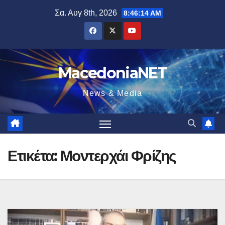
Μετάβαση
Σα. Αυγ 8th, 2026
8:46:15 AM
στο
περιεχόμενο
MacedoniaNET
News & Media
Ετικέτα:
Μοντερχάι Φρίζης