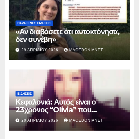
ΠΑΡΆΞΕΝΕΣ ΕΙΔΉΣΕΙΣ
«Αν διαβάσετε ότι αυτοκτόνησα,
δεν συνέβη»
29 ΑΠΡΙΛΊΟΥ 2026
MACEDONIANET
ΕΙΔΉΣΕΙΣ
Κεφαλονιά: Αυτός είναι ο
23χρονος “Olivia” που
κατηγορείται για τον θάνατο της
20 ΑΠΡΙΛΊΟΥ 2026
MACEDONIANET
Μυρτούς