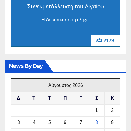
Συνεκμετάλλευση του Αιγαίου
Η δημοσκόπηση έληξε!
2179
News By Day
Αύγουστος 2026
Δ
Τ
Τ
Π
Π
Σ
Κ
1
2
3
4
5
6
7
8
9