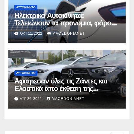
ΑΥΤΟΚΊΝΗΤΟ
Ηλεκτρικά Αυτοκίνητα:
Τελειώνουν τα προνόμια, φόρος
στο βάρος του οχήματος
ΟΚΤ 11, 2022
MACEDONIANET
ΑΥΤΟΚΊΝΗΤΟ
Αφαίρεσαν όλες τις Ζάντες και
Ελαστικά από έκθεση της
Mercedes
ΑΥΓ 26, 2022
MACEDONIANET