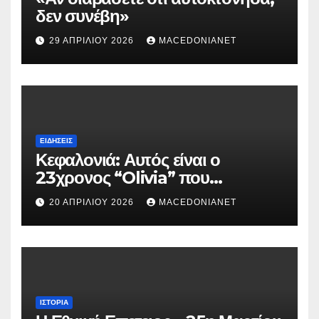
δεν συνέβη»
29 ΑΠΡΙΛΊΟΥ 2026
MACEDONIANET
ΕΙΔΉΣΕΙΣ
Κεφαλονιά: Αυτός είναι ο
23χρονος “Olivia” που
κατηγορείται για τον θάνατο της
20 ΑΠΡΙΛΊΟΥ 2026
MACEDONIANET
Μυρτούς
ΙΣΤΟΡΊΑ