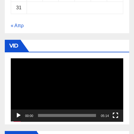
31
« Απρ
VID
Πρόγραμμα
Αναπαραγωγής
Βίντεο
00:00
05:14