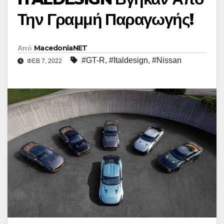
Την Γραμμή Παραγωγής!
Από
MacedoniaNET
#GT-R
,
#Italdesign
,
#Nissan
ΦΕΒ 7, 2022