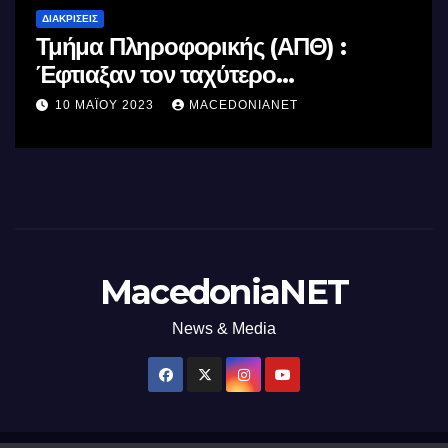
ΔΙΑΚΡΊΣΕΙΣ
Τμήμα Πληροφορικής (ΑΠΘ) :
Έφτιαξαν τον ταχύτερο
επεξεργαστή AI στον κόσμο με τη
10 ΜΑΪ́ΟΥ 2023
MACEDONIANET
χρήση φωτός
MacedoniaNET
News & Media