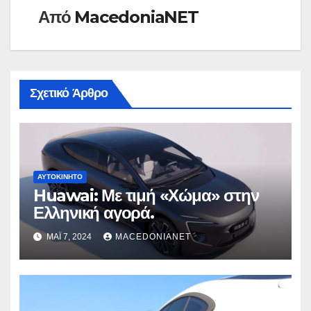
Από
MacedoniaNET
Σχετικό Άρθρο
ΑΥΤΟΚΊΝΗΤΟ
Huawai: Με τιμή «Χώμα» στην
Ελληνική αγορά.
ΜΆΙ 7, 2024
MACEDONIANET