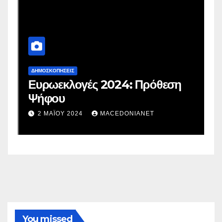
ΔΗΜΟΣΚΟΠΉΣΕΙΣ
Δ
Ευρωεκλογές 2024: Πρόθεση
Γ
Ψήφου
σ
σ
2 ΜΑΪ́ΟΥ 2024
MACEDONIANET
You missed