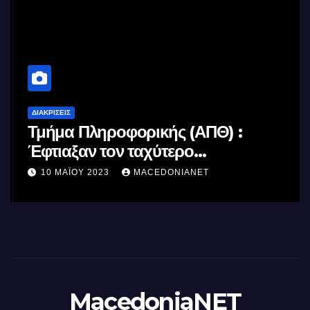
ΔΙΑΚΡΊΣΕΙΣ
Τμήμα Πληροφορικής (ΑΠΘ) :
Έφτιαξαν τον ταχύτερο
επεξεργαστή AI στον κόσμο με τη
10 ΜΑΪ́ΟΥ 2023
MACEDONIANET
χρήση φωτός
MacedoniaNET