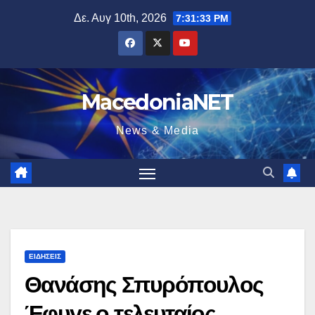
Μετάβαση
Δε. Αυγ 10th, 2026
7:31:34 PM
στο
περιεχόμενο
MacedoniaNET
News & Media
ΕΙΔΉΣΕΙΣ
Θανάσης Σπυρόπουλος
Έφυγε ο τελευταίος