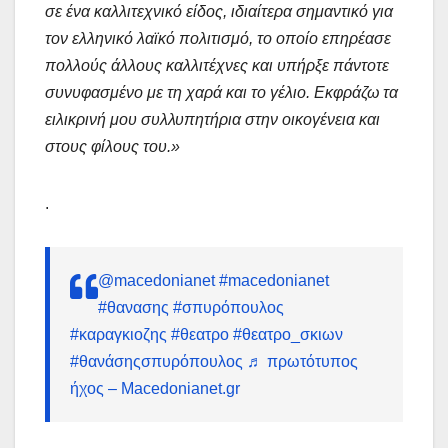
σε ένα καλλιτεχνικό είδος, ιδιαίτερα σημαντικό για
τον ελληνικό λαϊκό πολιτισμό, το οποίο επηρέασε
πολλούς άλλους καλλιτέχνες και υπήρξε πάντοτε
συνυφασμένο με τη χαρά και το γέλιο. Εκφράζω τα
ειλικρινή μου συλλυπητήρια στην οικογένεια και
στους φίλους του.»
.
@macedonianet
#macedonianet
#θανασης
#σπυρόπουλος
#καραγκιοζης
#θεατρο
#θεατρο_σκιων
#θανάσηςσπυρόπουλος
♬ πρωτότυπος
ήχος – Macedonianet.gr