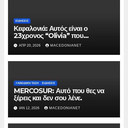
ΕΙΔΉΣΕΙΣ
Κεφαλονιά: Αυτός είναι ο
23χρονος “Olivia” που
κατηγορείται για τον θάνατο της
ΑΠΡ 20, 2026
MACEDONIANET
Μυρτούς
⚡️ΑΝΟΔΙΚΉ ΤΆΣΗ
ΕΙΔΉΣΕΙΣ
MERCOSUR: Αυτό που θες να
ξέρεις και δεν σου λένε.
ΙΑΝ 12, 2026
MACEDONIANET