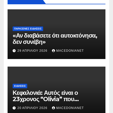
ΠΑΡΆΞΕΝΕΣ ΕΙΔΉΣΕΙΣ
«Αν διαβάσετε ότι αυτοκτόνησα,
δεν συνέβη»
29 ΑΠΡΙΛΊΟΥ 2026
MACEDONIANET
ΕΙΔΉΣΕΙΣ
Κεφαλονιά: Αυτός είναι ο
23χρονος “Olivia” που
κατηγορείται για τον θάνατο της
20 ΑΠΡΙΛΊΟΥ 2026
MACEDONIANET
Μυρτούς