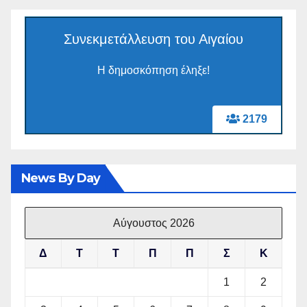
Συνεκμετάλλευση του Αιγαίου
Η δημοσκόπηση έληξε!
2179
News By Day
Αύγουστος 2026
Δ
Τ
Τ
Π
Π
Σ
Κ
1
2