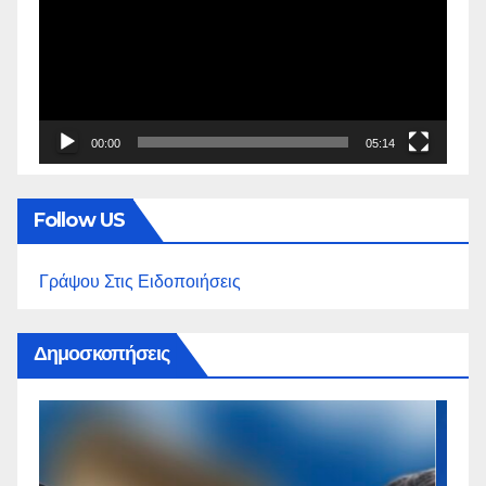
Βίντεο
00:00
05:14
Follow US
Γράψου Στις Ειδοποιήσεις
Δημοσκοπήσεις