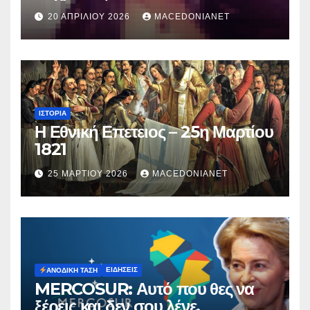
κατηγορείται για τον θάνατο της
20 ΑΠΡΙΛΊΟΥ 2026
MACEDONIANET
Μυρτούς
ΙΣΤΟΡΊΑ
Η Εθνική Επετειος – 25η Μαρτίου
1821
25 ΜΑΡΤΊΟΥ 2026
MACEDONIANET
ΕΙΔΉΣΕΙΣ
ΑΝΟΔΙΚΉ ΤΆΣΗ
MERCOSUR: Αυτό που θες να
ξέρεις και δεν σου λένε.