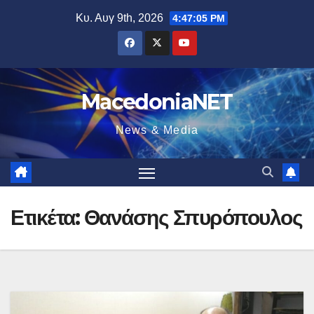
Μετάβαση
Κυ. Αυγ 9th, 2026
4:47:06 PM
στο
περιεχόμενο
MacedoniaNET
News & Media
Ετικέτα:
Θανάσης Σπυρόπουλος