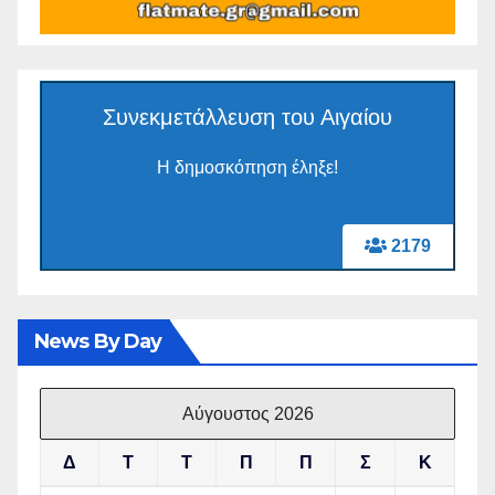
Συνεκμετάλλευση του Αιγαίου
Η δημοσκόπηση έληξε!
2179
News By Day
Αύγουστος 2026
Δ
Τ
Τ
Π
Π
Σ
Κ