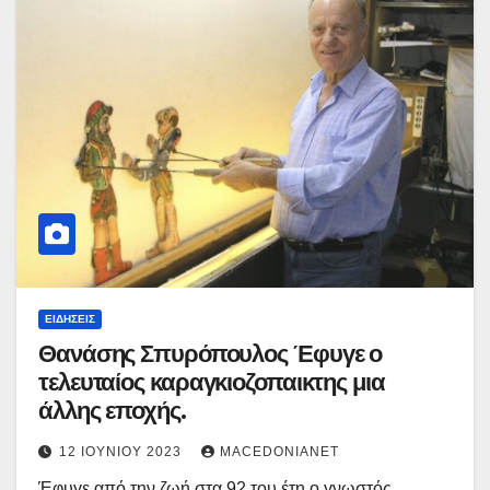
ΕΙΔΉΣΕΙΣ
Θανάσης Σπυρόπουλος Έφυγε ο
τελευταίος καραγκιοζοπαικτης μια
άλλης εποχής.
12 ΙΟΥΝΊΟΥ 2023
MACEDONIANET
Έφυγε από την ζωή στα 92 του έτη ο γνωστός