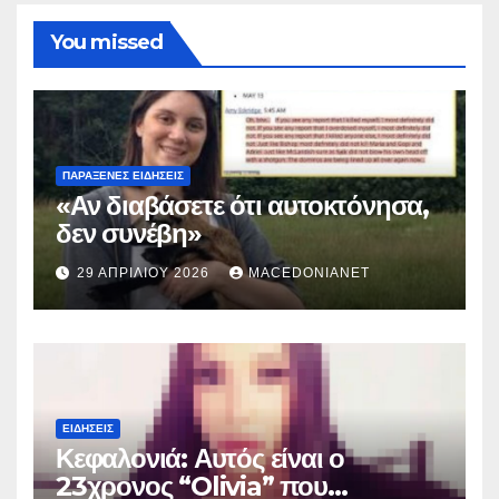
You missed
ΠΑΡΆΞΕΝΕΣ ΕΙΔΉΣΕΙΣ
«Αν διαβάσετε ότι αυτοκτόνησα,
δεν συνέβη»
29 ΑΠΡΙΛΊΟΥ 2026
MACEDONIANET
ΕΙΔΉΣΕΙΣ
Κεφαλονιά: Αυτός είναι ο
23χρονος “Olivia” που