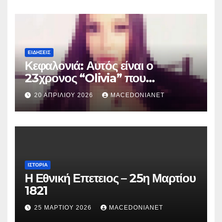
ΕΙΔΉΣΕΙΣ
Κεφαλονιά: Αυτός είναι ο
23χρονος “Olivia” που
κατηγορείται για τον θάνατο της
20 ΑΠΡΙΛΊΟΥ 2026
MACEDONIANET
Μυρτούς
ΙΣΤΟΡΊΑ
Η Εθνική Επετειος – 25η Μαρτίου
1821
25 ΜΑΡΤΊΟΥ 2026
MACEDONIANET