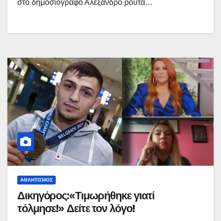
στο δημοσιογράφο Αλέξανδρο ρούτα…
ΑΘΛΗΤΙΣΜΌΣ
Δικηγόρος:«Τιμωρήθηκε γιατί
τόλμησε!» Δείτε τον λόγο!