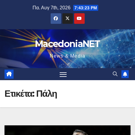
Μετάβαση
Πα. Αυγ 7th, 2026
7:43:24 PM
στο
περιεχόμενο
MacedoniaNET
News & Media
Ετικέτα:
Πάλη