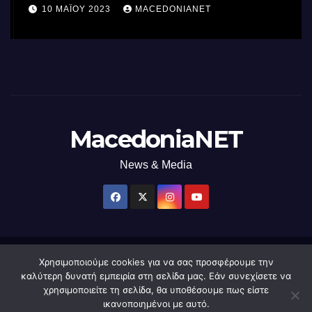
επεξεργαστή AI στον κόσμο με τη
10 ΜΑΪ́ΟΥ 2023
MACEDONIANET
χρήση φωτός
MacedoniaNET
News & Media
Χρησιμοποιούμε cookies για να σας προσφέρουμε την
Δημιουργήθηκε από το digital2000 με την Υποστήριξη του WordPress
|
καλύτερη δυνατή εμπειρία στη σελίδα μας. Εάν συνεχίσετε να
Θέμα: Newsup από
Themeansar
.
χρησιμοποιείτε τη σελίδα, θα υποθέσουμε πως είστε
ικανοποιημένοι με αυτό.