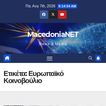
Μετάβαση
Πα. Αυγ 7th, 2026
9:14:54 AM
στο
περιεχόμενο
MacedoniaNET
News & Media
Ετικέτα:
Ευρωπαϊκό
Κοινοβούλιο