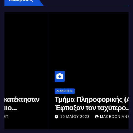
ΔΙΑΚΡΊΣΕΙΣ
Τμήμα Πληροφορικής (ΑΠΘ) :
Έφτιαξαν τον ταχύτερο
επεξεργαστή AI στον κόσμο με τη
10 ΜΑΪ́ΟΥ 2023
MACEDONIANET
χρήση φωτός