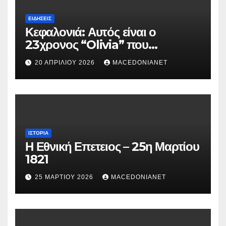
ΕΙΔΉΣΕΙΣ
Κεφαλονιά: Αυτός είναι ο
23χρονος “Olivia” που
κατηγορείται για τον θάνατο της
20 ΑΠΡΙΛΊΟΥ 2026
MACEDONIANET
Μυρτούς
ΙΣΤΟΡΊΑ
Η Εθνική Επετειος – 25η Μαρτίου
1821
25 ΜΑΡΤΊΟΥ 2026
MACEDONIANET