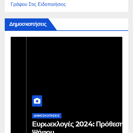
Γράψου Στις Ειδοποιήσεις
Δημοσκοπήσεις
ΔΗΜΟΣΚΟΠΉΣΕΙΣ
Δ
Ευρωεκλογές 2024: Πρόθεση
Γ
Ψήφου
σ