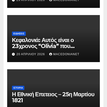
ΕΙΔΉΣΕΙΣ
Κεφαλονιά: Αυτός είναι ο
23χρονος “Olivia” που
κατηγορείται για τον θάνατο της
20 ΑΠΡΙΛΊΟΥ 2026
MACEDONIANET
Μυρτούς
ΙΣΤΟΡΊΑ
Η Εθνική Επετειος – 25η Μαρτίου
1821