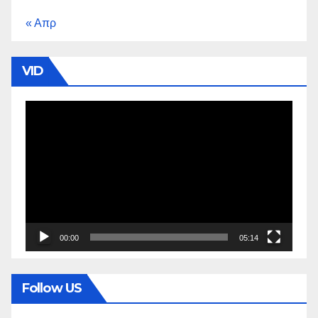
« Απρ
VID
Πρόγραμμα
Αναπαραγωγής
Βίντεο
00:00
05:14
Follow US