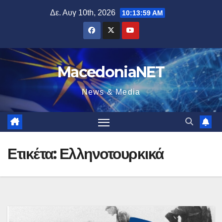
Μετάβαση
Δε. Αυγ 10th, 2026
10:14:00 AM
στο
περιεχόμενο
MacedoniaNET
News & Media
Ετικέτα:
Ελληνοτουρκικά