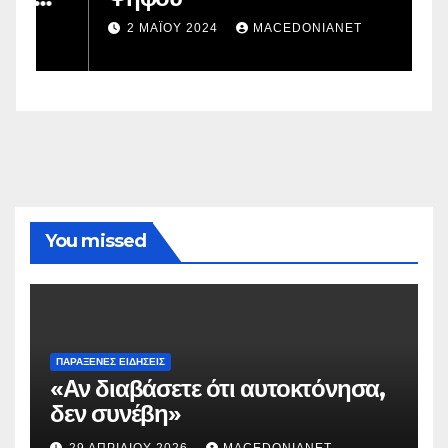
σ
2 ΜΑΪ́ΟΥ 2024
MACEDONIANET
You missed
ΠΑΡΆΞΕΝΕΣ ΕΙΔΉΣΕΙΣ
«Αν διαβάσετε ότι αυτοκτόνησα,
δεν συνέβη»
29 ΑΠΡΙΛΊΟΥ 2026
MACEDONIANET