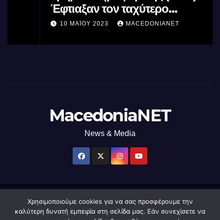
Έφτιαξαν τον ταχύτερο
επεξεργαστή AI στον κόσμο με τη
10 ΜΑΪ́ΟΥ 2023
MACEDONIANET
χρήση φωτός
MacedoniaNET
News & Media
Χρησιμοποιούμε cookies για να σας προσφέρουμε την
Δημιουργήθηκε από το digital2000 με την Υποστήριξη του WordPress
|
καλύτερη δυνατή εμπειρία στη σελίδα μας. Εάν συνεχίσετε να
Θέμα: Newsup από
Themeansar
.