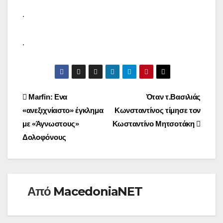
.
.
Πλοήγηση
Marfin: Ενα
Όταν τ.Βασιλιάς
«ανεξιχνίαστο» έγκλημα
Κωνσταντίνος τίμησε τον
άρθρων
με «Άγνωστους»
Κωσταντίνο Μητσοτάκη
Δολοφόνους
Από
MacedoniaNET