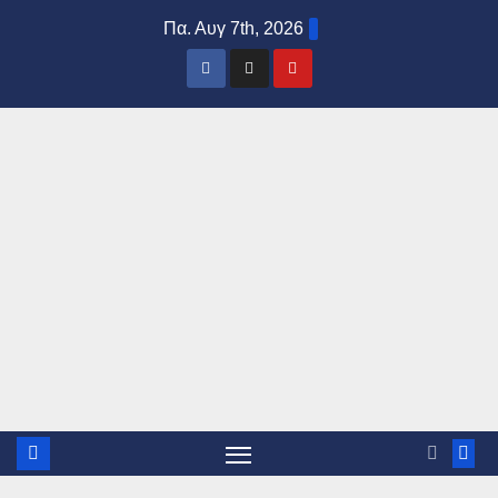
Μετάβαση
Πα. Αυγ 7th, 2026
στο
περιεχόμενο
Mac
edo
niaN
ET
News &
Media