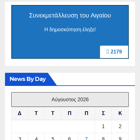
Συνεκμετάλλευση του Αιγαίου
Η δημοσκόπηση έληξε!
2179
News By Day
Αύγουστος 2026
Δ
Τ
Τ
Π
Π
Σ
Κ
1
2
3
4
5
6
7
8
9