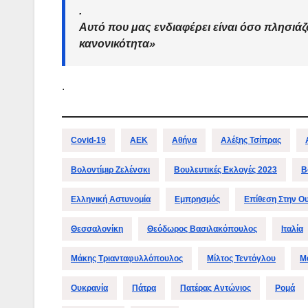
.
Αυτό που μας ενδιαφέρει είναι όσο πλησιάζ
κανονικότητα
»
.
Covid-19
ΑΕΚ
Αθήνα
Αλέξης Τσίπρας
Βολοντίμιρ Ζελένσκι
Βουλευτικές Εκλογές 2023
Β
Ελληνική Αστυνομία
Εμπρησμός
Επίθεση Στην Ο
Θεσσαλονίκη
Θεόδωρος Βασιλακόπουλος
Ιταλία
Μάκης Τριανταφυλλόπουλος
Μίλτος Τεντόγλου
Μ
Ουκρανία
Πάτρα
Πατέρας Αντώνιος
Ρομά