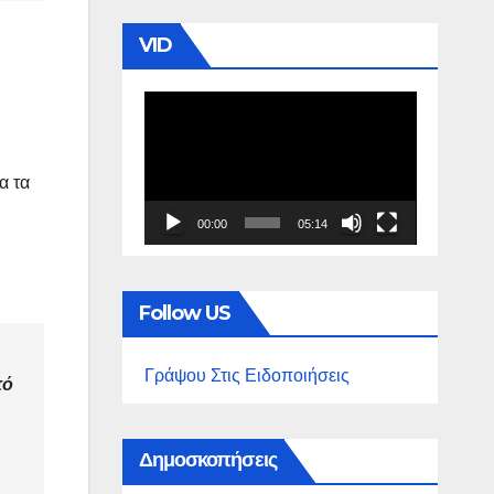
VID
Πρόγραμμα
Αναπαραγωγής
Βίντεο
α τα
00:00
05:14
Follow US
Γράψου Στις Ειδοποιήσεις
πό
Δημοσκοπήσεις