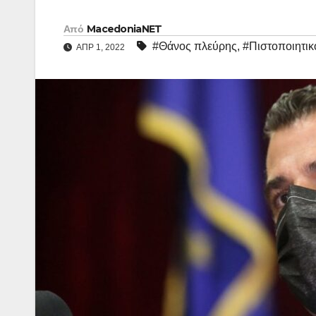
Από
MacedoniaNET
#Θάνος πλεύρης
,
#Πιστοποιητικ
ΑΠΡ 1, 2022