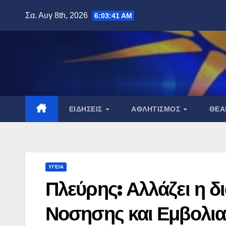
Μετάβαση
Σα. Αυγ 8th, 2026
6:03:42 AM
στο
περιεχόμενο
ΕΙΔΉΣΕΙΣ
ΑΘΛΗΤΙΣΜΌΣ
ΘΈ
ΥΓΕΊΑ
Πλεύρης: Αλλάζει η δ
Νοσησης και Εμβολι