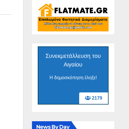
Συνεκμετάλλευση του
Αιγαίου
Η δημοσκόπηση έληξε!
2179
News By Day