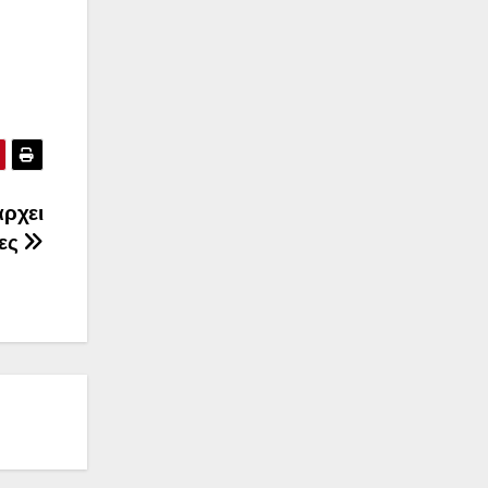
άρχει
κες