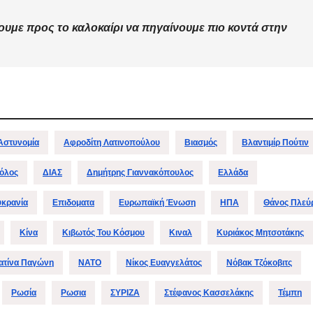
Μαρινά
Γιαννα
ουμε προς το καλοκαίρι να πηγαίνουμε πιο κοντά στην
;
Αστυνομία
Αφροδίτη Λατινοπούλου
Βιασμός
Βλαντιμίρ Πούτιν
όλος
ΔΙΑΣ
Δημήτρης Γιαννακόπουλος
Ελλάδα
υκρανία
Επιδοματα
Ευρωπαϊκή Ένωση
ΗΠΑ
Θάνος Πλεύ
Κίνα
Κιβωτός Του Κόσμου
Κιναλ
Κυριάκος Μητσοτάκης
ατίνα Παγώνη
ΝΑΤΟ
Νίκος Ευαγγελάτος
Νόβακ Τζόκοβιτς
Ρωσία
Ρωσια
ΣΥΡΙΖΑ
Στέφανος Κασσελάκης
Τέμπη