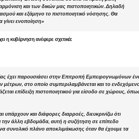
ναρμόνιση και των δικών μας πιστοποιητικών. Δηλαδή
ιασμού και εξάμηνο το πιστοποιητικό νόσησης. Θα
α γίνει ενοποίηση»
ι η κυβέρνηση ανέφερε σχετικά:
ΔΗΜΟΣΚΟΠΉΣΕΙΣ
ΑΝΟΔΙΚΉ ΤΆΣΗ
ας έχει παρουσιάσει στην
Επιτροπή Εμπειρογνωμόνων
έν
Ποιοι είναι
Τι Θέση
 μέτρων, στο οποίο συμπεριλαμβάνεται και το ενδεχόμενο
πίσω απ τις
έπαιρν
ιάζεται επίδειξη πιστοποιητικού για είσοδο σε χώρους, όπω
Φωτίες;
Πατριω
14 ΑΥΓΟΎΣΤΟΥ 2024
10 ΜΑΪ́ΟΥ 2
αι υπάρχουν και διάφορες διαρροές, διευκρινίζω ότι
σχηματ
MACEDONIANET
MACEDONIANE
 την άλλη εβδομάδα, αυτή η συζήτηση σε επίπεδο
με ηγέτ
ένα συνολικό πλάνο
αποκλιμάκωσης
όταν θα έχουμε τα