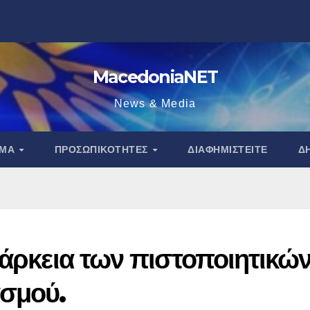
MacedoniaNET
News & Media
ΑΜΑ
ΠΡΟΣΩΠΙΚΌΤΗΤΕΣ
ΔΙΑΦΗΜΙΣΤΕΊΤΕ
Δ
ιάρκεια των πιστοποιητικώ
ασμού.