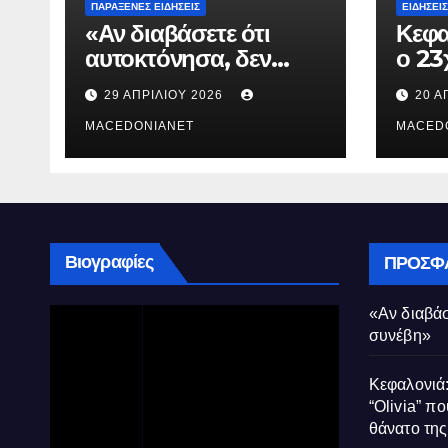
ΠΑΡΆΞΕΝΕΣ ΕΙΔΉΣΕΙΣ
ΕΙΔΉΣΕΙΣ
«Αν διαβάσετε ότι
Κεφα
αυτοκτόνησα, δεν
ο 23
συνέβη»
που 
29 ΑΠΡΙΛΊΟΥ 2026
20 Α
τον 
MACEDONIANET
Μυρτ
MACED
Βιογραφίες
ΠΡΌΣΦ
«Αν διαβάσ
συνέβη»
Κεφαλονιά:
“Olivia” πο
θάνατο τη