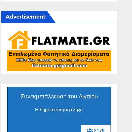
Advertisement
Συνεκμετάλλευση του Αιγαίου
Η δημοσκόπηση έληξε!
2179