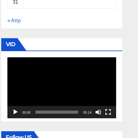
31
« Απρ
VID
Πρόγραμμα
Αναπαραγωγής
Βίντεο
00:00
05:14
Follow US