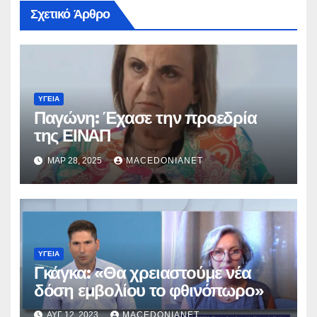
Σχετικό Άρθρο
ΥΓΕΊΑ
Παγώνη: Έχασε την προεδρία
της ΕΙΝΑΠ
ΜΑΡ 28, 2025
MACEDONIANET
ΥΓΕΊΑ
Γκάγκα: «Θα χρειαστούμε νέα
δόση εμβολίου το φθινόπωρο»
ΑΥΓ 12, 2023
MACEDONIANET