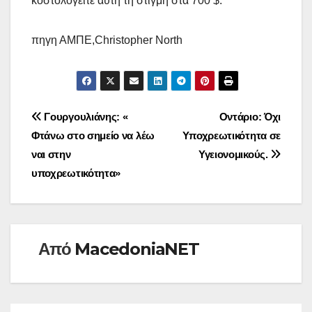
κοστολογείτε αυτή τη στιγμή στα 700 $.
πηγη ΑΜΠΕ,Christopher North
Πλοήγηση
Γουργουλιάνης: «
Οντάριο: Όχι
Φτάνω στο σημείο να λέω
Υποχρεωτικότητα σε
άρθρων
ναι στην
Υγειονομικούς.
υποχρεωτικότητα»
Από
MacedoniaNET