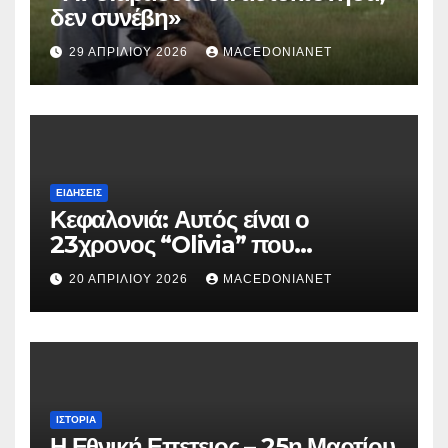
δεν συνέβη»
29 ΑΠΡΙΛΊΟΥ 2026
MACEDONIANET
ΕΙΔΉΣΕΙΣ
Κεφαλονιά: Αυτός είναι ο
23χρονος “Olivia” που
κατηγορείται για τον θάνατο της
20 ΑΠΡΙΛΊΟΥ 2026
MACEDONIANET
Μυρτούς
ΙΣΤΟΡΊΑ
Η Εθνική Επετειος – 25η Μαρτίου