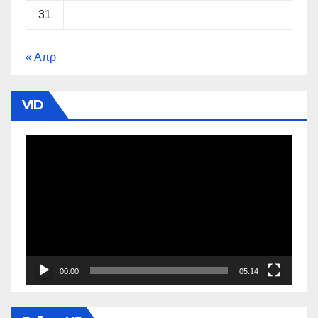
31
« Απρ
VID
Πρόγραμμα
Αναπαραγωγής
Βίντεο
00:00
05:14