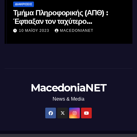
ΔΙΑΚΡΊΣΕΙΣ
Τμήμα Πληροφορικής (ΑΠΘ) :
Έφτιαξαν τον ταχύτερο
επεξεργαστή AI στον κόσμο με τη
10 ΜΑΪ́ΟΥ 2023
MACEDONIANET
χρήση φωτός
MacedoniaNET
News & Media