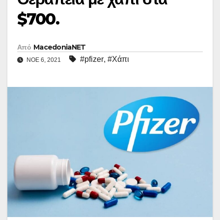
$700.
Από
MacedoniaNET
#pfizer
,
#Χάπι
ΝΟΈ 6, 2021