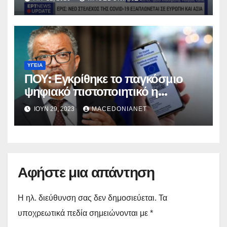
ΥΓΕΊΑ
ΠΟΥ: Εγκρίθηκε το παγκόσμιο
ψηφιακό πιστοποιητικό η
«Συνθήκη Πανδημίας»
ΙΟΎΝ 29, 2023
MACEDONIANET
Αφήστε μια απάντηση
Η ηλ. διεύθυνση σας δεν δημοσιεύεται.
Τα
υποχρεωτικά πεδία σημειώνονται με
*