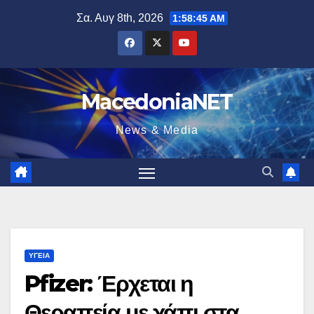
Μετάβαση
Σα. Αυγ 8th, 2026
1:58:46 AM
στο
περιεχόμενο
MacedoniaNET
News & Media
ΥΓΕΊΑ
Pfizer: Έρχεται η
Θεραπεία με χάπι στα