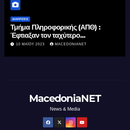
ΔΙΑΚΡΊΣΕΙΣ
Τμήμα Πληροφορικής (ΑΠΘ) :
Έφτιαξαν τον ταχύτερο
επεξεργαστή AI στον κόσμο με τη
10 ΜΑΪ́ΟΥ 2023
MACEDONIANET
χρήση φωτός
MacedoniaNET
News & Media