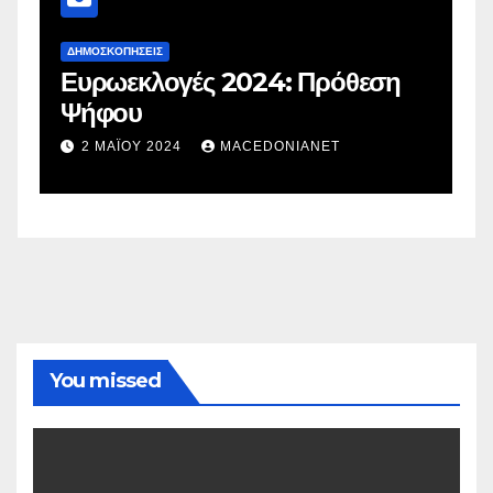
ΔΗΜΟΣΚΟΠΉΣΕΙΣ
Δ
Ευρωεκλογές 2024: Πρόθεση
Γ
Ψήφου
σ
σ
2 ΜΑΪ́ΟΥ 2024
MACEDONIANET
You missed