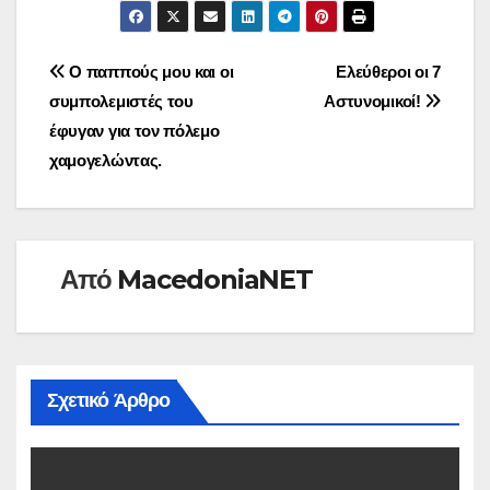
Πλοήγηση
Ο παππούς μου και οι
Ελεύθεροι οι 7
συμπολεμιστές του
Αστυνομικοί!
άρθρων
έφυγαν για τον πόλεμο
χαμογελώντας.
Από
MacedoniaNET
Σχετικό Άρθρο