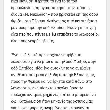
είχα διανύσει περίπου το ένα τρίτο του
δρομολογίου, πραγματοποίησα στην στάση με
όνομα «Ν. Νικολαΐδη» που βρίσκεται επί της οδού
Φρίξου στο Πέραμα. Φεύγοντας από κει συνέχισα
με προορισμό την οδό Ελπιδος. Εκείνη τη στιγμή
είχα περίπου
πέντε με έξι επιβάτες
το λεωφορείο,
όλοι τους νεαρής ηλικίας.
Ένα με 2 λεπτά πριν αρχίσω να τρίβω το
λεωφορείο για να μπω απο την οδό Φρίξου, στην
οδό Ελπίδος, είδα ένα αυτοκίνητο να ανεβαίνει
αντίθετα από εμένα δηλαδή από την Ελπιδος ως
προς την Φρίξου και να έρχεται κατά πάνω στο
λεωφορείο, ενώ πίσω του ακολουθούσαν
τουλάχιστον
τρεις μηχανές
, απ’ όσο μπόρεσα να
δω. Κατάλαβα ότι ήταν μηχανές της αστυνομίας
γιατί είχαν φάρους αναμμένος και ακούγονται