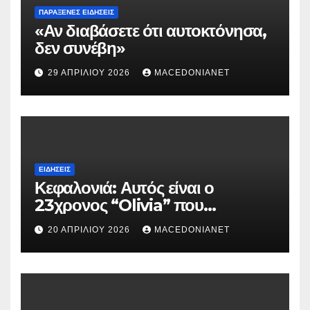
ΠΑΡΆΞΕΝΕΣ ΕΙΔΉΣΕΙΣ
«Αν διαβάσετε ότι αυτοκτόνησα,
δεν συνέβη»
29 ΑΠΡΙΛΊΟΥ 2026
MACEDONIANET
ΕΙΔΉΣΕΙΣ
Κεφαλονιά: Αυτός είναι ο
23χρονος “Olivia” που
κατηγορείται για τον θάνατο της
20 ΑΠΡΙΛΊΟΥ 2026
MACEDONIANET
Μυρτούς