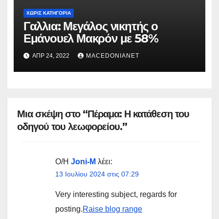
ΧΩΡΊΣ ΚΑΤΗΓΟΡΊΑ
Γαλλια: Μεγάλος νικητής ο
Εμάνουελ Μακρόν με 58%
ΑΠΡ 24, 2022
MACEDONIANET
Μια σκέψη στο “Πέραμα: Η κατάθεση του
οδηγού του λεωφορείου.”
Ο/Η
Joni-M
λέει:
13 Ιουλίου 2024 στις 07:29
Very interesting subject, regards for
posting.
Raise blog range