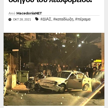
Από
MacedoniaNET
#ΔΙΑΣ
,
#καταδίωξη
,
#πέραμα
ΟΚΤ 28, 2021