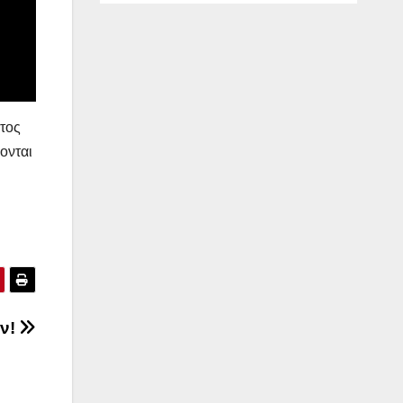
κη &
πατ
κόπουλο
τος
ονται
ών!