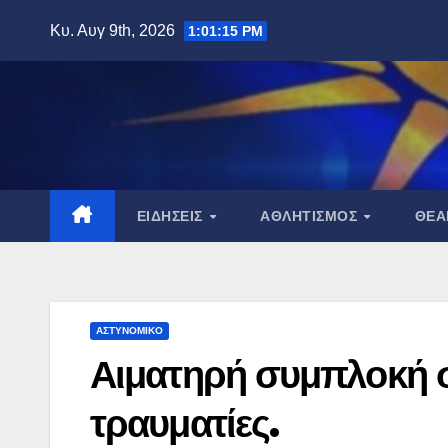
Μετάβαση
Κυ. Αυγ 9th, 2026
1:01:17 PM
στο
περιεχόμενο
ΕΙΔΉΣΕΙΣ
ΑΘΛΗΤΙΣΜΌΣ
ΘΈ
ΑΣΤΥΝΟΜΙΚΌ
Αιματηρή συμπλοκή στ
τραυματίες.