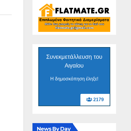
Συνεκμετάλλευση του
Αιγαίου
Η δημοσκόπηση έληξε!
2179
News By Day