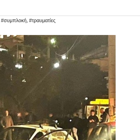
,
#συμπλοκή
,
#τραυματίες