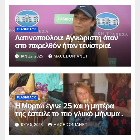
FLASHBACK
Λατινοπούλου: Αγνώριστη όταν
στο παρελθόν ήταν τενίστρια!
ΙΑΝ 12, 2025
MACEDONIANET
FLASHBACK
Η Μυρτώ έγινε 25 και η μητέρα
της έστειλε το πιο γλυκό μήνυμα .
ΙΟΎΛ 5, 2023
MACEDONIANET