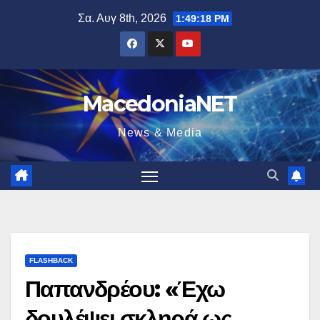
Μετάβαση
Σα. Αυγ 8th, 2026
1:49:20 PM
στο
περιεχόμενο
MacedoniaNET
News & Media
FLASHBACK
Παπανδρέου: «Έχω
δουλέψει σκληρά ως