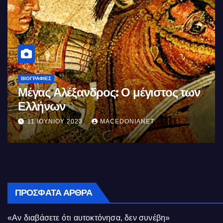
ΒΙΟΓΡΑΦΊΕΣ
Μέγας Αλέξανδρος: Ο μέγιστος των
Ελλήνων
11 ΙΟΥΝΊΟΥ 2023
MACEDONIANET
ΠΡΌΣΦΑΤΑ ΆΡΘΡΑ
«Αν διαβάσετε ότι αυτοκτόνησα, δεν συνέβη»