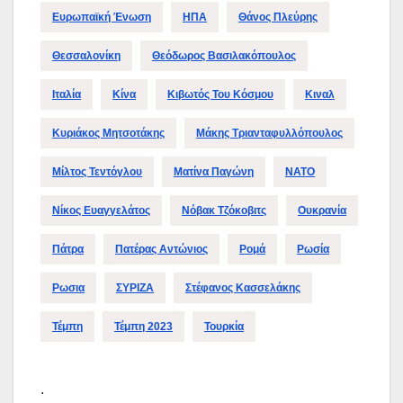
Ευρωπαϊκή Ένωση
ΗΠΑ
Θάνος Πλεύρης
Θεσσαλονίκη
Θεόδωρος Βασιλακόπουλος
Ιταλία
Κίνα
Κιβωτός Του Κόσμου
Κιναλ
Κυριάκος Μητσοτάκης
Μάκης Τριανταφυλλόπουλος
Μίλτος Τεντόγλου
Ματίνα Παγώνη
ΝΑΤΟ
Νίκος Ευαγγελάτος
Νόβακ Τζόκοβιτς
Ουκρανία
Πάτρα
Πατέρας Αντώνιος
Ρομά
Ρωσία
Ρωσια
ΣΥΡΙΖΑ
Στέφανος Κασσελάκης
Τέμπη
Τέμπη 2023
Τουρκία
.