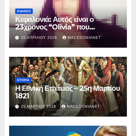
ΕΙΔΉΣΕΙΣ
Κεφαλονιά: Αυτός είναι ο
23χρονος “Olivia” που
κατηγορείται για τον θάνατο της
20 ΑΠΡΙΛΊΟΥ 2026
MACEDONIANET
Μυρτούς
ΙΣΤΟΡΊΑ
Η Εθνική Επετειος – 25η Μαρτίου
1821
25 ΜΑΡΤΊΟΥ 2026
MACEDONIANET