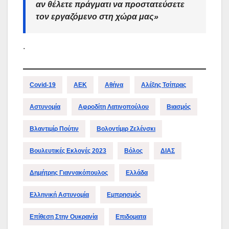
αν θέλετε πράγματι να προστατεύσετε
τον εργαζόμενο στη χώρα μας»
.
Covid-19
ΑΕΚ
Αθήνα
Αλέξης Τσίπρας
Αστυνομία
Αφροδίτη Λατινοπούλου
Βιασμός
Βλαντιμίρ Πούτιν
Βολοντίμιρ Ζελένσκι
Βουλευτικές Εκλογές 2023
Βόλος
ΔΙΑΣ
Δημήτρης Γιαννακόπουλος
Ελλάδα
Ελληνική Αστυνομία
Εμπρησμός
Επίθεση Στην Ουκρανία
Επιδοματα