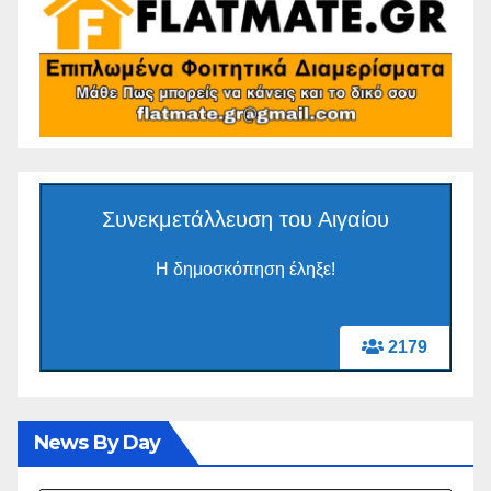
Συνεκμετάλλευση του Αιγαίου
Η δημοσκόπηση έληξε!
2179
News By Day