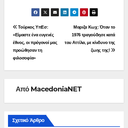
Πλοήγηση
Τούρκος ΥπΕσ:
Μαριζα Κωχ: Όταν το
«Είμαστε ένα ευγενές
1976 τραγούδησε κατά
άρθρων
έθνος, οι πρόγονοί μας
του Αττίλα, με κίνδυνο της
προώθησαν τη
ζωης της!
φιλοσοφία»
Από
MacedoniaNET
Σχετικό Άρθρο