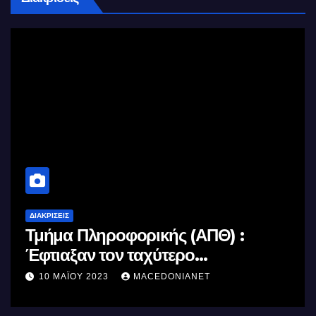
ΔΙΑΚΡΊΣΕΙΣ
Τμήμα Πληροφορικής (ΑΠΘ) :
Έφτιαξαν τον ταχύτερο
επεξεργαστή AI στον κόσμο με τη
10 ΜΑΪ́ΟΥ 2023
MACEDONIANET
χρήση φωτός