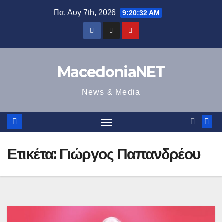
Μετάβαση
Πα. Αυγ 7th, 2026
9:20:32 AM
στο
περιεχόμενο
MacedoniaNET
News & Media
Ετικέτα:
Γιώργος Παπανδρέου