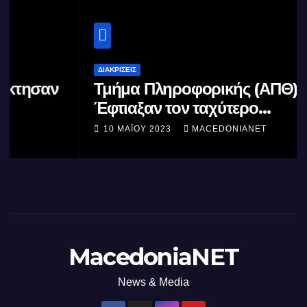
ΔΙΑΚΡΊΣΕΙΣ
Τμήμα Πληροφορικής (ΑΠΘ) :
Έφτιαξαν τον ταχύτερο
επεξεργαστή AI στον κόσμο με τη
10 ΜΑΪ́ΟΥ 2023
MACEDONIANET
χρήση φωτός
MacedoniaNET
News & Media