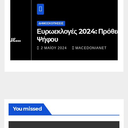
ΔΗΜΟΣΚΟΠΉΣΕΙΣ
Δ
Ευρωεκλογές 2024: Πρόθεση
Γ
Ψήφου
σ
σ
2 ΜΑΪ́ΟΥ 2024
MACEDONIANET
You missed