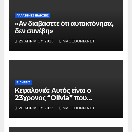
ΠΑΡΆΞΕΝΕΣ ΕΙΔΉΣΕΙΣ
«Αν διαβάσετε ότι αυτοκτόνησα,
δεν συνέβη»
29 ΑΠΡΙΛΊΟΥ 2026
MACEDONIANET
ΕΙΔΉΣΕΙΣ
Κεφαλονιά: Αυτός είναι ο
23χρονος “Olivia” που
κατηγορείται για τον θάνατο της
20 ΑΠΡΙΛΊΟΥ 2026
MACEDONIANET
Μυρτούς