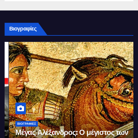
Βιογραφίες
ΒΙΟΓΡΑΦΊΕΣ
Μέγας Αλέξανδρος: Ο μέγιστος των