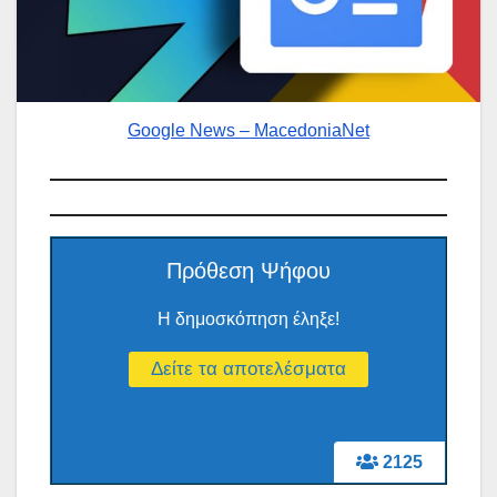
Google News – MacedoniaNet
Πρόθεση Ψήφου
Η δημοσκόπηση έληξε!
2125