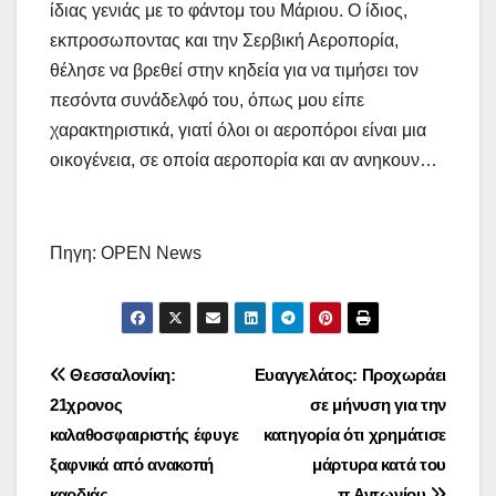
ίδιας γενιάς με το φάντομ του Μάριου. Ο ίδιος,
εκπροσωποντας και την Σερβική Αεροπορία,
θέλησε να βρεθεί στην κηδεία για να τιμήσει τον
πεσόντα συνάδελφό του, όπως μου είπε
χαρακτηριστικά, γιατί όλοι οι αεροπόροι είναι μια
οικογένεια, σε οποία αεροπορία και αν ανηκουν…
Πηγη: OPEN News
Πλοήγηση
Θεσσαλονίκη:
Ευαγγελάτος: Προχωράει
21χρονος
σε μήνυση για την
άρθρων
καλαθοσφαιριστής έφυγε
κατηγορία ότι χρημάτισε
ξαφνικά από ανακοπή
μάρτυρα κατά του
καρδιάς
π.Αντωνίου