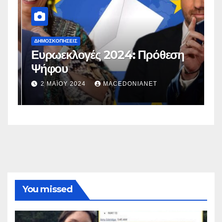
ΔΗΜΟΣΚΟΠΉΣΕΙΣ
Δ
Ευρωεκλογές 2024: Πρόθεση
Γ
Ψήφου
σ
σ
2 ΜΑΪ́ΟΥ 2024
MACEDONIANET
You missed