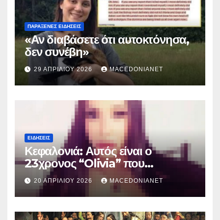
ΠΑΡΆΞΕΝΕΣ ΕΙΔΉΣΕΙΣ
«Αν διαβάσετε ότι αυτοκτόνησα,
δεν συνέβη»
29 ΑΠΡΙΛΊΟΥ 2026
MACEDONIANET
ΕΙΔΉΣΕΙΣ
Κεφαλονιά: Αυτός είναι ο
23χρονος “Olivia” που
κατηγορείται για τον θάνατο της
20 ΑΠΡΙΛΊΟΥ 2026
MACEDONIANET
Μυρτούς