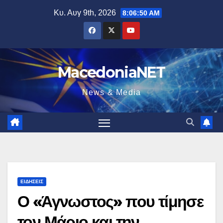
Μετάβαση
Κυ. Αυγ 9th, 2026
8:06:51 AM
στο
περιεχόμενο
MacedoniaNET
News & Media
ΕΙΔΉΣΕΙΣ
Ο «Άγνωστος» που τίμησε
τον Μάριο και την