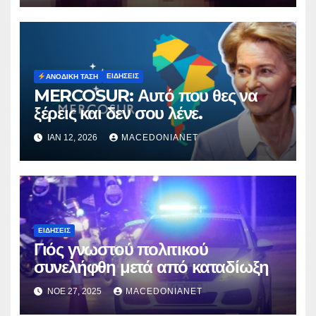
ΕΙΔΉΣΕΙΣ
ΑΝΟΔΙΚΉ ΤΆΣΗ
MERCOSUR: Αυτό που θες να
ξέρεις και δεν σου λένε.
ΙΑΝ 12, 2026
MACEDONIANET
ΕΙΔΉΣΕΙΣ
Γιός γνωστού πολιτικού
συνελήφθη μετά από καταδίωξη
ΝΟΈ 27, 2025
MACEDONIANET