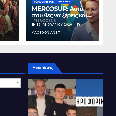
ΕΙΔΉΣΕΙΣ
ΑΝΟΔΙΚΉ ΤΆΣΗ
 –
MERCOSUR: Αυτό
που θες να ξέρεις και
δεν σου λένε.
12 ΙΑΝΟΥΑΡΊΟΥ 2026
MACEDONIANET
Διακρίσεις