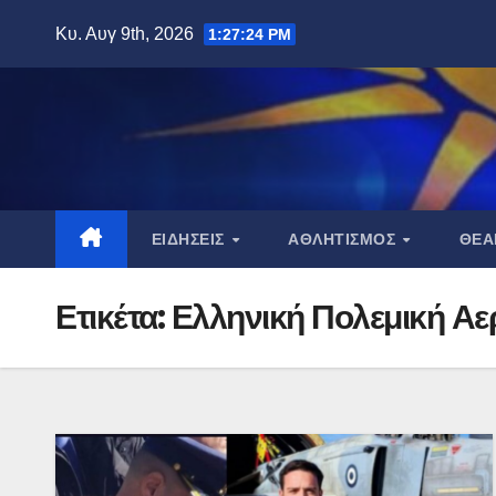
Μετάβαση
Κυ. Αυγ 9th, 2026
1:27:25 PM
στο
περιεχόμενο
ΕΙΔΉΣΕΙΣ
ΑΘΛΗΤΙΣΜΌΣ
ΘΈ
Ετικέτα:
Ελληνική Πολεμική Αε