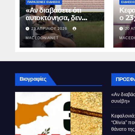
ΠΑΡΆΞΕΝΕΣ ΕΙΔΉΣΕΙΣ
ΕΙΔΉΣΕΙΣ
«Αν διαβάσετε ότι
Κεφα
αυτοκτόνησα, δεν
ο 23
συνέβη»
που 
29 ΑΠΡΙΛΊΟΥ 2026
20 Α
τον 
MACEDONIANET
Μυρτ
MACED
Βιογραφίες
ΠΡΌΣΦ
«Αν διαβάσ
συνέβη»
Κεφαλονιά:
“Olivia” πο
θάνατο τη