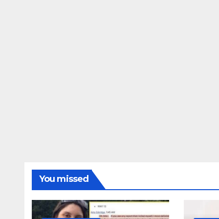
ΔΗΜΟΣΚΟΠΉΣΕΙΣ
Ποιοι είναι πί
τις Φωτίες;
14 ΑΥΓΟΎΣΤΟΥ 2024
MAC
You missed