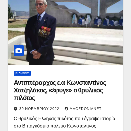
ΕΙΔΉΣΕΙΣ
Αντιπτέραρχος ε.α Κωνσταντίνος
Χατζηλάκος, «έφυγε» ο θρυλικός
πιλότος
30 ΝΟΕΜΒΡΊΟΥ 2022
MACEDONIANET
Ο θρυλικός Ελληνας πιλότος που έγραψε ιστορία
στο Β παγκόσμιο πόλεμο Κωνσταντίνος