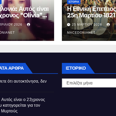
ΙΣΤΟΡΊΑ
λονιά: Αυτός είναι
Η Εθνική Επετειος
χρονος “Olivia”
25η Μαρτίου 1821
κατηγορείται για
ΠΡΙΛΊΟΥ 2026
25 ΜΑΡΤΊΟΥ 2026
θάνατο της
ούς
ONIANET
MACEDONIANET
Ιστορικό
ΑΤΑ ΆΡΘΡΑ
ΙΣΤΟΡΙΚΌ
ετε ότι αυτοκτόνησα, δεν
 Αυτός είναι ο 23χρονος
υ κατηγορείται για τον
ς Μυρτούς