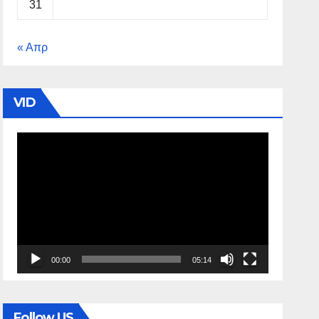
31
« Απρ
VID
Πρόγραμμα
Αναπαραγωγής
Βίντεο
00:00
05:14
Follow US