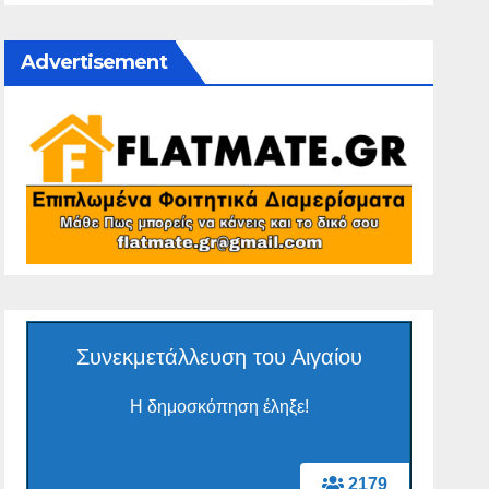
Advertisement
Συνεκμετάλλευση του Αιγαίου
Η δημοσκόπηση έληξε!
2179