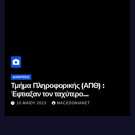
ΔΙΑΚΡΊΣΕΙΣ
Τμήμα Πληροφορικής (ΑΠΘ) :
Έφτιαξαν τον ταχύτερο
επεξεργαστή AI στον κόσμο με τη
10 ΜΑΪ́ΟΥ 2023
MACEDONIANET
χρήση φωτός