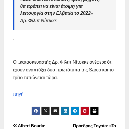
θα πρέπει να είναι έτοιμη για
λειτουργία στην Ελβετία το 2022»
Δρ. Φίλιπ Νίτσκκε
.
Ο ..κατασκευαστής Δρ. Φίλιπ Νίτσκκε ανέφερε ότι
έχουν αναπτύξει δύο πρωτότυπα της Sarco και το
τρίτο τυπώνεται τώρα.
πηγή
Πλοήγηση
Albert Bourla:
Πρόεδρος Toyota: «Τα