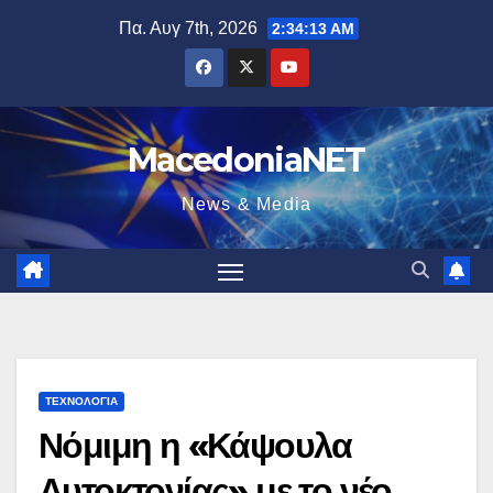
Μετάβαση
Πα. Αυγ 7th, 2026
2:34:14 AM
στο
περιεχόμενο
MacedoniaNET
News & Media
ΤΕΧΝΟΛΟΓΊΑ
Νόμιμη η «Κάψουλα
Αυτοκτονίας» με το νέο