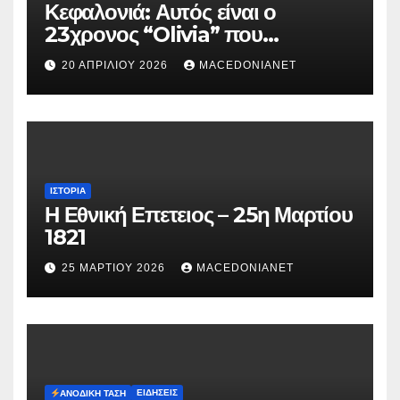
Κεφαλονιά: Αυτός είναι ο
23χρονος “Olivia” που
κατηγορείται για τον θάνατο της
20 ΑΠΡΙΛΊΟΥ 2026
MACEDONIANET
Μυρτούς
ΙΣΤΟΡΊΑ
Η Εθνική Επετειος – 25η Μαρτίου
1821
25 ΜΑΡΤΊΟΥ 2026
MACEDONIANET
ΕΙΔΉΣΕΙΣ
ΑΝΟΔΙΚΉ ΤΆΣΗ