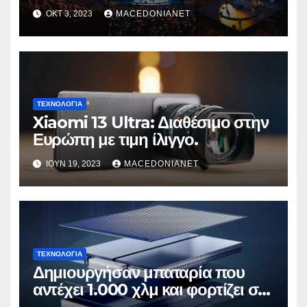
ΟΚΤ 3, 2023
MACEDONIANET
ΤΕΧΝΟΛΟΓΊΑ
Xiaomi 13 Ultra: Διαθέσιμο στην
Ευρώπη με τιμη ίλιγγο.
ΙΟΎΝ 19, 2023
MACEDONIANET
ΤΕΧΝΟΛΟΓΊΑ
Δημιουργήσαν μπαταρία που
αντέχει 1.000 χλμ και φορτίζει σε
6 λεπτά