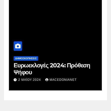
ΔΗΜΟΣΚΟΠΉΣΕΙΣ
Δ
Ευρωεκλογές 2024: Πρόθεση
Γ
Ψήφου
σ
σ
2 ΜΑΪ́ΟΥ 2024
MACEDONIANET