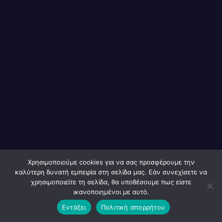
Κρήτης:
30
Πρώτος
ΝΟΕΜΒΡΊΟΥ
στην
2022
Ευρώπη
MACEDONIA
ο
NET
προπτυ
χιακός
φοιτητή
ς
Κωνστα
ντίνος
Ανεμοζά
Χρησιμοποιούμε cookies για να σας προσφέρουμε την
καλύτερη δυνατή εμπειρία στη σελίδα μας. Εάν συνεχίσετε να
MacedoniaNET
λης
χρησιμοποιείτε τη σελίδα, θα υποθέσουμε πως είστε
ικανοποιημένοι με αυτό.
News & Media
Εντάξει
Πολιτική απορρήτου