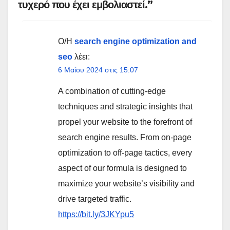
θήκη
τυχερό που έχει εμβολιαστεί.”
Πανδ
ημίας
»
Ο/Η
search engine optimization and
seo
λέει:
6 Μαΐου 2024 στις 15:07
A combination of cutting-edge
techniques and strategic insights that
propel your website to the forefront of
search engine results. From on-page
optimization to off-page tactics, every
aspect of our formula is designed to
maximize your website’s visibility and
drive targeted traffic.
https://bit.ly/3JKYpu5