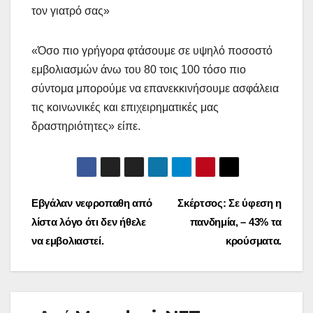
τον γιατρό σας»
«Όσο πιο γρήγορα φτάσουμε σε υψηλό ποσοστό
εμβολιασμών άνω του 80 τοις 100 τόσο πιο
σύντομα μπορούμε να επανεκκινήσουμε ασφάλεια
τις κοινωνικές και επιχειρηματικές μας
δραστηριότητες» είπε.
Πλοήγηση
Εβγάλαν νεφροπαθη από
Σκέρτσος: Σε ύφεση η
λίστα λόγο ότι δεν ήθελε
πανδημία, – 43% τα
άρθρων
να εμβολιαστεί.
κρούσματα.