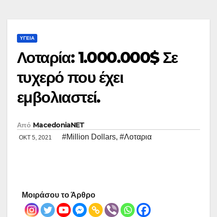
ΥΓΕΊΑ
Λοταρία: 1.000.000$ Σε
τυχερό που έχει
εμβολιαστεί.
Από
MacedoniaNET
#Million Dollars
,
#Λοταρια
ΟΚΤ 5, 2021
Μοιράσου το Άρθρο