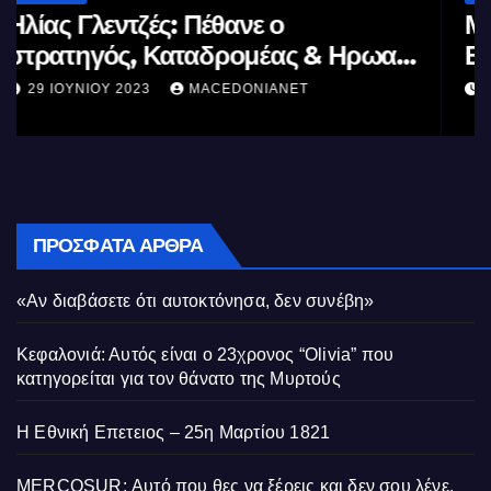
Μέγας Αλέξανδρος: Ο μέγιστος των
Ελλήνων
11 ΙΟΥΝΊΟΥ 2023
MACEDONIANET
ΠΡΌΣΦΑΤΑ ΆΡΘΡΑ
«Αν διαβάσετε ότι αυτοκτόνησα, δεν συνέβη»
Κεφαλονιά: Αυτός είναι ο 23χρονος “Olivia” που
κατηγορείται για τον θάνατο της Μυρτούς
Η Εθνική Επετειος – 25η Μαρτίου 1821
MERCOSUR: Αυτό που θες να ξέρεις και δεν σου λένε.