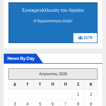
Συνεκμετάλλευση του Αιγαίου
Η δημοσκόπηση έληξε!
2179
News By Day
Αύγουστος 2026
Δ
Τ
Τ
Π
Π
Σ
Κ
1
2
3
4
5
6
7
8
9