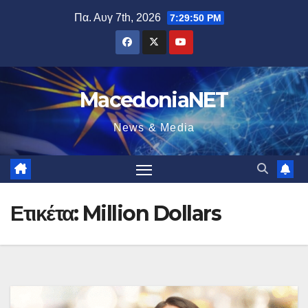
Μετάβαση
Πα. Αυγ 7th, 2026
7:29:51 PM
στο
περιεχόμενο
MacedoniaNET
News & Media
Ετικέτα:
Million Dollars