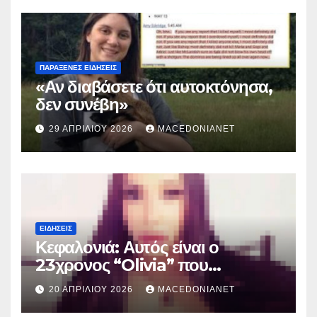
ΠΑΡΆΞΕΝΕΣ ΕΙΔΉΣΕΙΣ
«Αν διαβάσετε ότι αυτοκτόνησα,
δεν συνέβη»
29 ΑΠΡΙΛΊΟΥ 2026
MACEDONIANET
ΕΙΔΉΣΕΙΣ
Κεφαλονιά: Αυτός είναι ο
23χρονος “Olivia” που
κατηγορείται για τον θάνατο της
20 ΑΠΡΙΛΊΟΥ 2026
MACEDONIANET
Μυρτούς