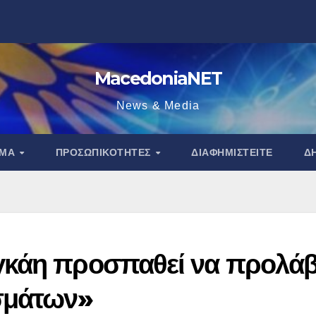
MacedoniaNET
News & Media
ΑΜΑ
ΠΡΟΣΩΠΙΚΌΤΗΤΕΣ
ΔΙΑΦΗΜΙΣΤΕΊΤΕ
Δ
γκάη προσπαθεί να προλάβ
σμάτων»