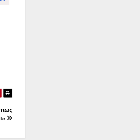
ήπως
ει»