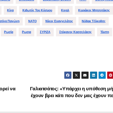
Κίνα
Κιβωτός Του Κόσμου
Κιναλ
Κυριάκος Μητσοτάκης
ατίνα Παγώνη
ΝΑΤΟ
Νίκος Ευαγγελάτος
Νόβακ Τζόκοβιτς
Ρωσία
Ρωσια
ΣΥΡΙΖΑ
Στέφανος Κασσελάκης
Τέμπη
ορεί να
Γαλιατσάτος: «Υπάρχει η υπόθεση μ
έχουν βρει κάτι που δεν μας έχουν π