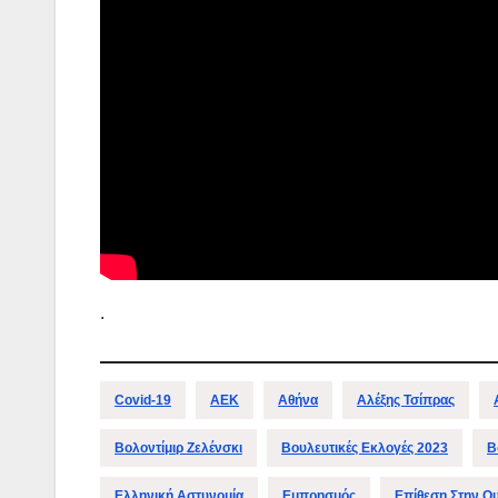
.
Covid-19
ΑΕΚ
Αθήνα
Αλέξης Τσίπρας
Βολοντίμιρ Ζελένσκι
Βουλευτικές Εκλογές 2023
Β
Ελληνική Αστυνομία
Εμπρησμός
Επίθεση Στην Ο