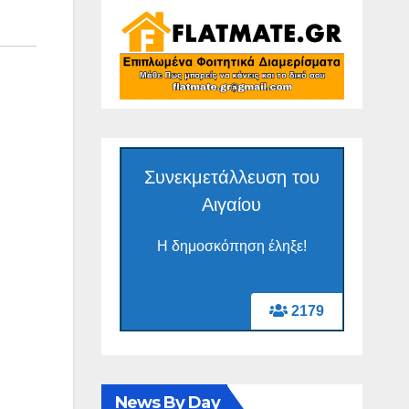
Συνεκμετάλλευση του
Αιγαίου
Η δημοσκόπηση έληξε!
2179
News By Day