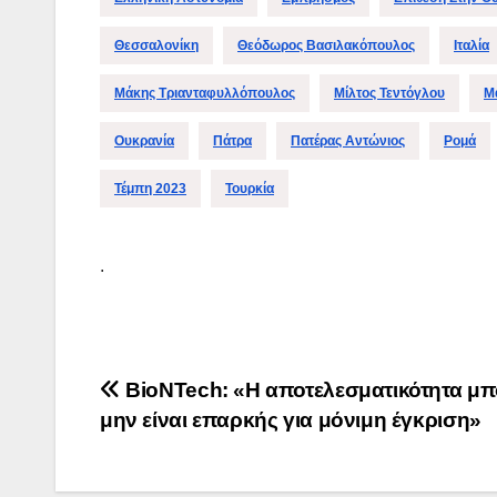
Θεσσαλονίκη
Θεόδωρος Βασιλακόπουλος
Ιταλία
Μάκης Τριανταφυλλόπουλος
Μίλτος Τεντόγλου
Μ
Ουκρανία
Πάτρα
Πατέρας Αντώνιος
Ρομά
Τέμπη 2023
Τουρκία
.
Πλοήγηση
BioNTech: «Η αποτελεσματικότητα μπ
μην είναι επαρκής για μόνιμη έγκριση»
άρθρων