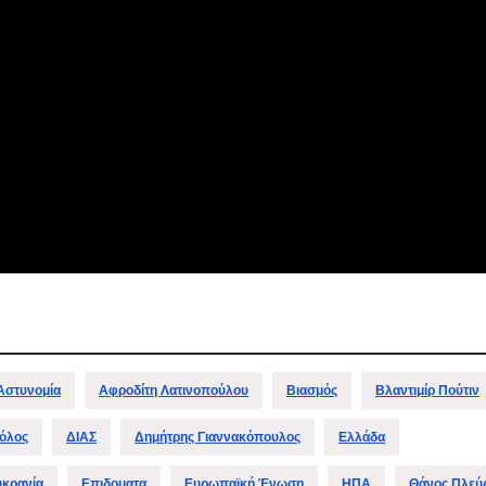
Αστυνομία
Αφροδίτη Λατινοπούλου
Βιασμός
Βλαντιμίρ Πούτιν
όλος
ΔΙΑΣ
Δημήτρης Γιαννακόπουλος
Ελλάδα
υκρανία
Επιδοματα
Ευρωπαϊκή Ένωση
ΗΠΑ
Θάνος Πλεύ