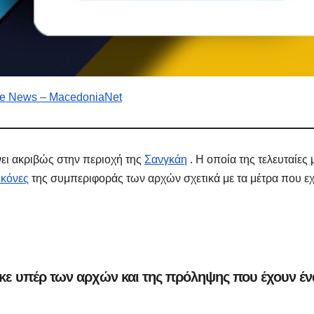
e News – MacedoniaNet
νει ακριβώς στην περιοχή της
Σανγκάη
. Η οποία της τελευταίες 
ΔΗΜΟΣΚΟΠΉΣΕΙΣ
ΑΝΟΔΙΚΉ ΤΆΣΗ
Ποιοι είναι
Τι Θέση
ικόνες
της συμπεριφοράς των αρχών σχετικά με τα μέτρα που ε
πίσω απ τις
έπαιρν
Φωτίες;
Πατριω
14 ΑΥΓΟΎΣΤΟΥ 2024
10 ΜΑΪ́ΟΥ 2
σχηματ
MACEDONIANET
MACEDONIANE
κε υπέρ των αρχών και της πρόληψης που έχουν έν
με ηγέτ