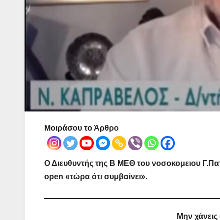
Μοιράσου το Άρθρο
Ο Διευθυντής της Β ΜΕΘ του νοσοκομειου Γ.Π
open «τώρα ότι συμβαίνει»
.
Μην χάνεις