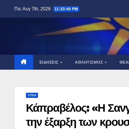
Μετάβαση
Πα. Αυγ 7th, 2026
11:33:41 PM
στο
περιεχόμενο
ΕΙΔΉΣΕΙΣ
ΑΘΛΗΤΙΣΜΌΣ
ΘΈ
ΥΓΕΊΑ
Κάπραβέλος: «Η Σαν
την έξαρξη των κρου