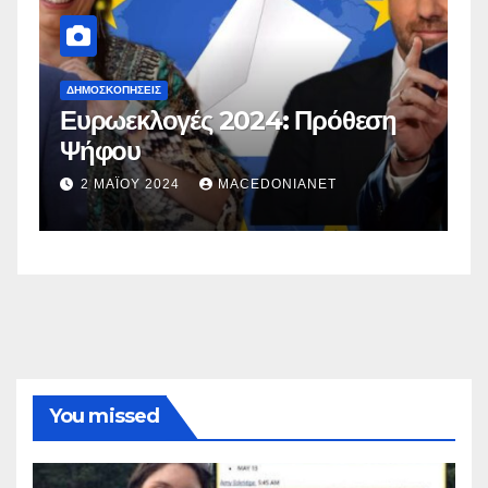
ΔΗΜΟΣΚΟΠΉΣΕΙΣ
Δ
Ευρωεκλογές 2024: Πρόθεση
Γ
Ψήφου
σ
σ
2 ΜΑΪ́ΟΥ 2024
MACEDONIANET
You missed