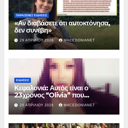
ΠΑΡΆΞΕΝΕΣ ΕΙΔΉΣΕΙΣ
«Αν διαβάσετε ότι αυτοκτόνησα,
δεν συνέβη»
29 ΑΠΡΙΛΊΟΥ 2026
MACEDONIANET
ΕΙΔΉΣΕΙΣ
Κεφαλονιά: Αυτός είναι ο
23χρονος “Olivia” που
κατηγορείται για τον θάνατο της
20 ΑΠΡΙΛΊΟΥ 2026
MACEDONIANET
Μυρτούς