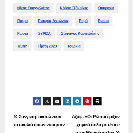
Νίκος Ευαγγελάτος
Νόβακ Τζόκοβιτς
Ουκρανία
Πάτρα
Πατέρας Αντώνιος
Ρομά
Ρωσία
Ρωσια
ΣΥΡΙΖΑ
Στέφανος Κασσελάκης
Τέμπη
Τέμπη 2023
Τουρκία
.
.
Πλοήγηση
Σανγκάη: σκοτώνουν
Αζόφ: «Οι Ρώσοι έριξαν
τα σκυλιά όσων νόσησαν
χημικά όπλα με drone
άρθρων
στην Μαριούπολη»