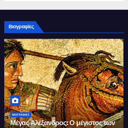
Βιογραφίες
ΒΙΟΓΡΑΦΊΕΣ
Μέγας Αλέξανδρος: Ο μέγιστος των