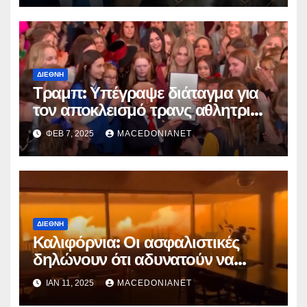
ΔΙΕΘΝΉ
Τραμπ: Υπέγραψε διάταγμα για
τον αποκλεισμό τρανς αθλητριών
από γυναικείες διοργανώσεις
ΦΕΒ 7, 2025
MACEDONIANET
ΔΙΕΘΝΉ
Καλιφόρνια: Οι ασφαλιστικές
δηλώνουν ότι αδυνατούν να
καλύψουν τις αποζημιώσεις!
ΙΑΝ 11, 2025
MACEDONIANET