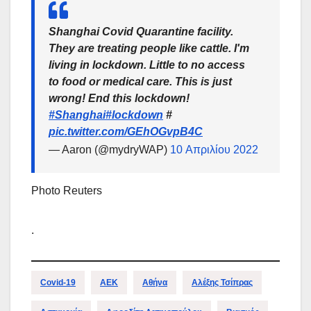
Shanghai Covid Quarantine facility.
They are treating people like cattle. I'm
living in lockdown. Little to no access
to food or medical care. This is just
wrong! End this lockdown!
#Shanghai
#lockdown
#
pic.twitter.com/GEhOGvpB4C
— Aaron (@mydryWAP)
10 Απριλίου 2022
Photo Reuters
.
Covid-19
ΑΕΚ
Αθήνα
Αλέξης Τσίπρας