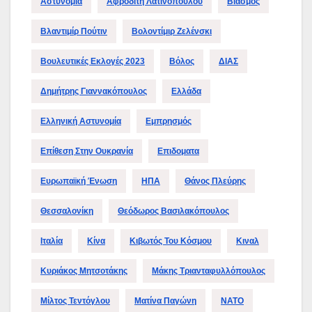
Αστυνομία
Αφροδίτη Λατινοπούλου
Βιασμός
Βλαντιμίρ Πούτιν
Βολοντίμιρ Ζελένσκι
Βουλευτικές Εκλογές 2023
Βόλος
ΔΙΑΣ
Δημήτρης Γιαννακόπουλος
Ελλάδα
Ελληνική Αστυνομία
Εμπρησμός
Επίθεση Στην Ουκρανία
Επιδοματα
Ευρωπαϊκή Ένωση
ΗΠΑ
Θάνος Πλεύρης
Θεσσαλονίκη
Θεόδωρος Βασιλακόπουλος
Ιταλία
Κίνα
Κιβωτός Του Κόσμου
Κιναλ
Κυριάκος Μητσοτάκης
Μάκης Τριανταφυλλόπουλος
Μίλτος Τεντόγλου
Ματίνα Παγώνη
ΝΑΤΟ