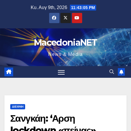
Μετάβαση
Κυ. Αυγ 9th, 2026
11:43:06 PM
στο
περιεχόμενο
MacedoniaNET
News & Media
ΔΙΕΘΝΉ
Σανγκάη: ‘Αρση
lockdown «πείνας»,