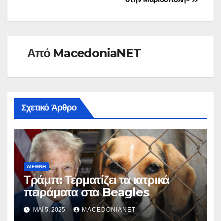
Από
MacedoniaNET
Σχετικό Άρθρο
ΔΙΕΘΝΉ
Τράμπ: Τερματίζει τα ιατρικά
πειράματα στα Beagles
ΜΆΙ 5, 2025
MACEDONIANET