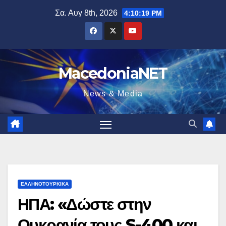
Μετάβαση
Σα. Αυγ 8th, 2026
4:10:19 PM
στο
περιεχόμενο
MacedoniaNET
News & Media
ΕΛΛΗΝΟΤΟΥΡΚΙΚΆ
ΗΠΑ: «Δώστε στην
Ουκρανία τους S-400 και