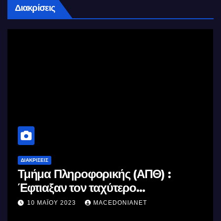
Διακρίσεις
ΔΙΑΚΡΊΣΕΙΣ
Τμήμα Πληροφορικής (ΑΠΘ) :
Έφτιαξαν τον ταχύτερο
επεξεργαστή AI στον κόσμο με τη
10 ΜΑΪ́ΟΥ 2023
MACEDONIANET
χρήση φωτός