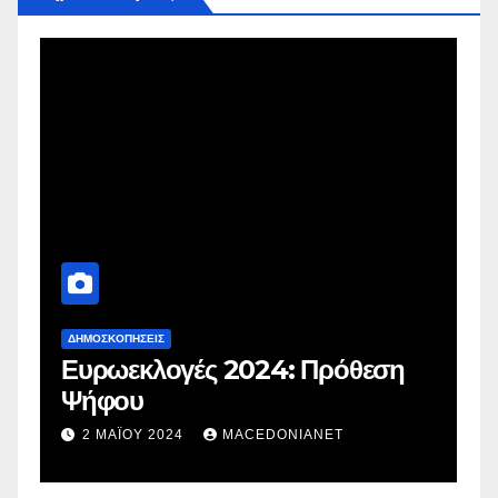
ΔΗΜΟΣΚΟΠΉΣΕΙΣ
Δ
Ευρωεκλογές 2024: Πρόθεση
Γ
Ψήφου
σ
σ
2 ΜΑΪ́ΟΥ 2024
MACEDONIANET