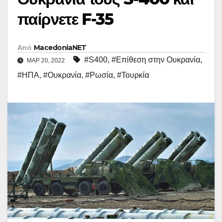
παίρνετε F-35
Από
MacedoniaNET
#S400
,
#Επίθεση στην Ουκρανία
,
ΜΑΡ 20, 2022
#ΗΠΑ
,
#Ουκρανία
,
#Ρωσία
,
#Τουρκία