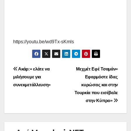
https://youtu.be/wd9Tx-sKmls
Πλοήγηση
Ακάρ:« ελάτε να
Μεχμέτ Εφέ Τσαμάν«
μιλήσουμε για
Εφαρμόστε ίδιες
άρθρων
συνεκμετάλλευση»
κυρώσεις και στην
Τουρκία που εισέβαλε
στην Κύπρο»