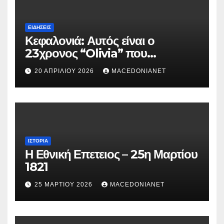
ΕΙΔΉΣΕΙΣ
Κεφαλονιά: Αυτός είναι ο
23χρονος “Olivia” που
κατηγορείται για τον θάνατο της
20 ΑΠΡΙΛΊΟΥ 2026
MACEDONIANET
Μυρτούς
ΙΣΤΟΡΊΑ
Η Εθνική Επετειος – 25η Μαρτίου
1821
25 ΜΑΡΤΊΟΥ 2026
MACEDONIANET