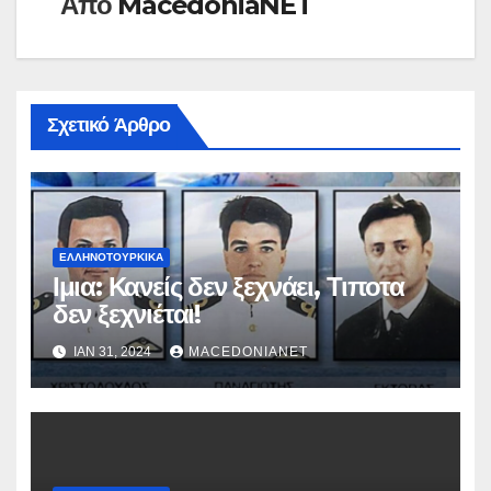
Από
MacedoniaNET
Σχετικό Άρθρο
ΕΛΛΗΝΟΤΟΥΡΚΙΚΆ
Ιμια: Κανείς δεν ξεχνάει, Τιποτα
δεν ξεχνιέται!
ΙΑΝ 31, 2024
MACEDONIANET