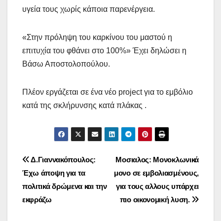
υγεία τους χωρίς κάποια παρενέργεια.
«Στην πρόληψη του καρκίνου του μαστού η
επιτυχία του φθάνει στο 100%» Έχει δηλώσει η
Βάσω Αποστολοπούλου.
Πλέον εργάζεται σε ένα νέο project για το εμβόλιο
κατά της σκλήρυνσης κατά πλάκας .
Πλοήγηση
Δ.Γιαννακόπουλος:
Μοσιαλος: Μονοκλωνικά
Έχω άποψη για τα
μονο σε εμβολιασμένους,
άρθρων
πολιτικά δρώμενα και την
για τους αλλους υπάρχει
εκφράζω
πιο οικονομική λυση.