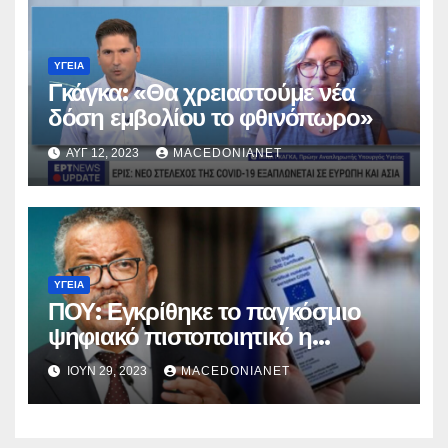
ΥΓΕΊΑ
Γκάγκα: «Θα χρειαστούμε νέα
δόση εμβολίου το φθινόπωρο»
ΑΥΓ 12, 2023
MACEDONIANET
ΥΓΕΊΑ
ΠΟΥ: Εγκρίθηκε το παγκόσμιο
ψηφιακό πιστοποιητικό η
«Συνθήκη Πανδημίας»
ΙΟΎΝ 29, 2023
MACEDONIANET