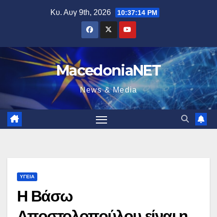
Μετάβαση
Κυ. Αυγ 9th, 2026
10:37:15 PM
στο
περιεχόμενο
MacedoniaNET
News & Media
ΥΓΕΊΑ
Η Βάσω
Αποστολοπούλου είναι η