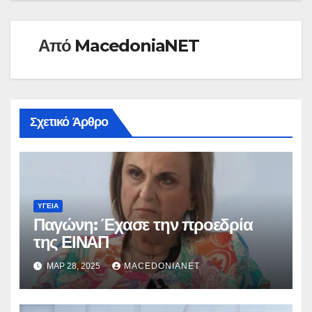
Από
MacedoniaNET
Σχετικό Άρθρο
ΥΓΕΊΑ
Παγώνη: Έχασε την προεδρία
της ΕΙΝΑΠ
ΜΑΡ 28, 2025
MACEDONIANET