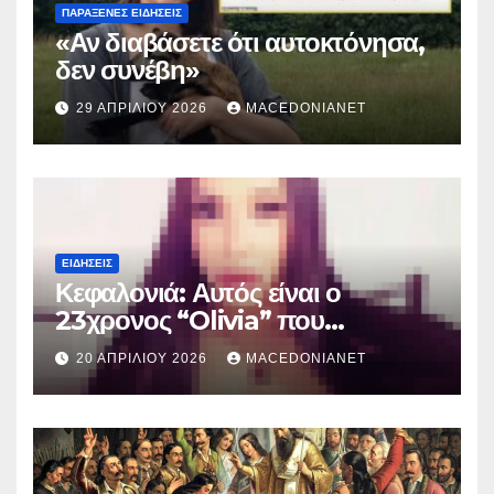
ΠΑΡΆΞΕΝΕΣ ΕΙΔΉΣΕΙΣ
«Αν διαβάσετε ότι αυτοκτόνησα,
δεν συνέβη»
29 ΑΠΡΙΛΊΟΥ 2026
MACEDONIANET
ΕΙΔΉΣΕΙΣ
Κεφαλονιά: Αυτός είναι ο
23χρονος “Olivia” που
κατηγορείται για τον θάνατο της
20 ΑΠΡΙΛΊΟΥ 2026
MACEDONIANET
Μυρτούς