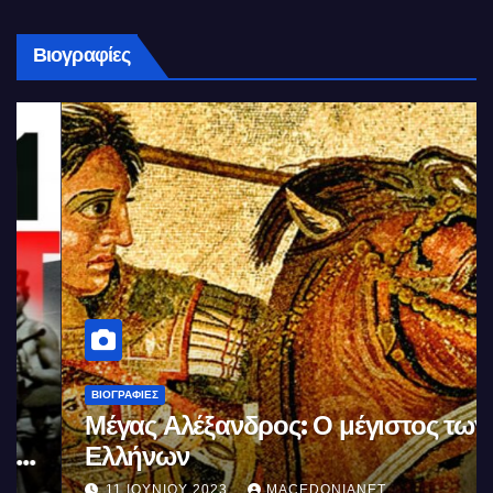
Βιογραφίες
ΒΙΟΓΡΑΦΊΕΣ
Μέγας Αλέξανδρος: Ο μέγιστος των
Ελλήνων
11 ΙΟΥΝΊΟΥ 2023
MACEDONIANET