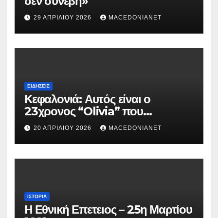
δεν συνέβη»
29 ΑΠΡΙΛΊΟΥ 2026
MACEDONIANET
ΕΙΔΉΣΕΙΣ
Κεφαλονιά: Αυτός είναι ο
23χρονος “Olivia” που
κατηγορείται για τον θάνατο της
20 ΑΠΡΙΛΊΟΥ 2026
MACEDONIANET
Μυρτούς
ΙΣΤΟΡΊΑ
Η Εθνική Επετειος – 25η Μαρτίου