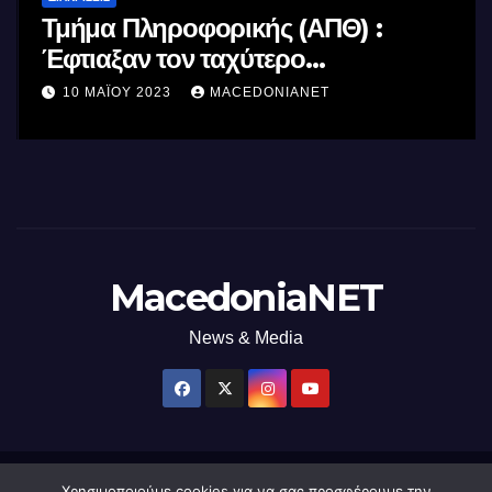
Τμήμα Πληροφορικής (ΑΠΘ) :
Έφτιαξαν τον ταχύτερο
επεξεργαστή AI στον κόσμο με τη
10 ΜΑΪ́ΟΥ 2023
MACEDONIANET
χρήση φωτός
MacedoniaNET
News & Media
Χρησιμοποιούμε cookies για να σας προσφέρουμε την