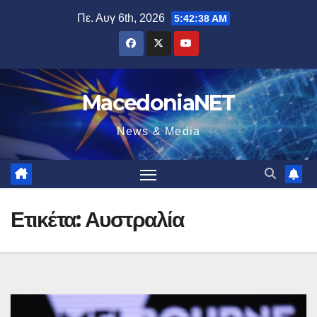
Μετάβαση
Πε. Αυγ 6th, 2026
5:42:39 AM
στο
περιεχόμενο
MacedoniaNET
News & Media
Ετικέτα:
Αυστραλία