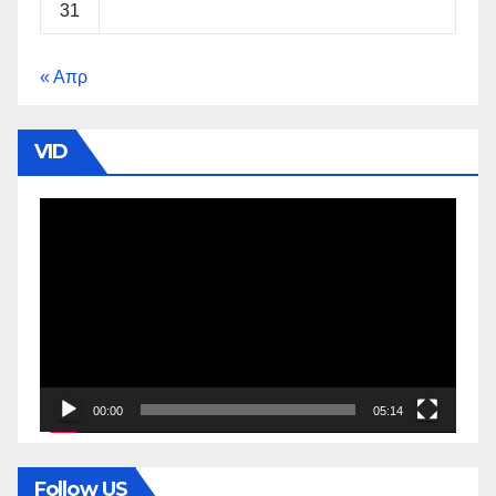
31
« Απρ
VID
Πρόγραμμα
Αναπαραγωγής
Βίντεο
00:00
05:14
Follow US