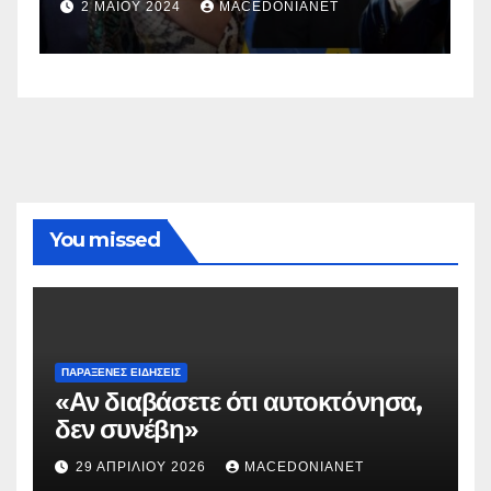
σ
2 ΜΑΪ́ΟΥ 2024
MACEDONIANET
You missed
ΠΑΡΆΞΕΝΕΣ ΕΙΔΉΣΕΙΣ
«Αν διαβάσετε ότι αυτοκτόνησα,
δεν συνέβη»
29 ΑΠΡΙΛΊΟΥ 2026
MACEDONIANET