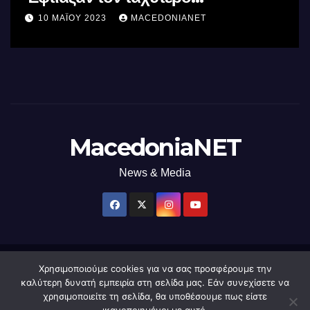
επεξεργαστή AI στον κόσμο με τη
10 ΜΑΪ́ΟΥ 2023
MACEDONIANET
χρήση φωτός
MacedoniaNET
News & Media
Χρησιμοποιούμε cookies για να σας προσφέρουμε την
Δημιουργήθηκε από το digital2000 με την Υποστήριξη του WordPress
|
καλύτερη δυνατή εμπειρία στη σελίδα μας. Εάν συνεχίσετε να
Θέμα: Newsup από
Themeansar
.
χρησιμοποιείτε τη σελίδα, θα υποθέσουμε πως είστε