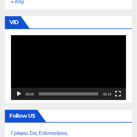
« Απρ
VID
Πρόγραμμα
Αναπαραγωγής
Βίντεο
00:00
05:14
Follow US
Γράψου Στις Ειδοποιήσεις