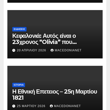
ΕΙΔΉΣΕΙΣ
Κεφαλονιά: Αυτός είναι ο
23χρονος “Olivia” που
κατηγορείται για τον θάνατο της
20 ΑΠΡΙΛΊΟΥ 2026
MACEDONIANET
Μυρτούς
ΙΣΤΟΡΊΑ
Η Εθνική Επετειος – 25η Μαρτίου
1821
25 ΜΑΡΤΊΟΥ 2026
MACEDONIANET