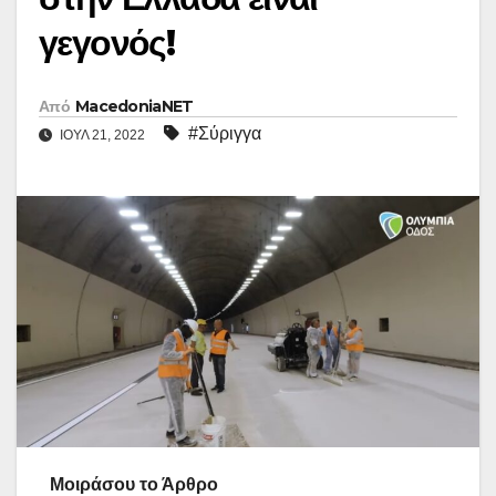
γεγονός!
Από
MacedoniaNET
#Σύριγγα
ΙΟΎΛ 21, 2022
Μοιράσου το Άρθρο