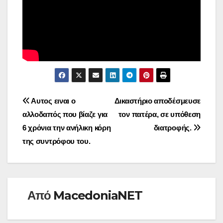
Πλοήγηση
Αυτος ειναι ο
Δικαστήριο αποδέσμευσε
αλλοδαπός που βίαζε για
τον πατέρα, σε υπόθεση
άρθρων
6 χρόνια την ανήλικη κόρη
διατροφής.
της συντρόφου του.
Από
MacedoniaNET