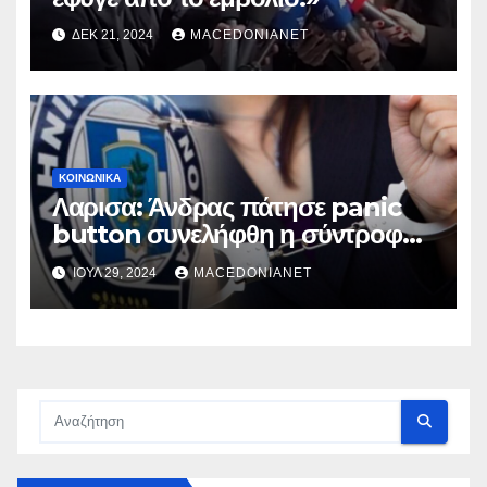
ΔΕΚ 21, 2024
MACEDONIANET
ΚΟΙΝΩΝΙΚΆ
Λαρισα: Άνδρας πάτησε panic
button συνελήφθη η σύντροφός
του
ΙΟΎΛ 29, 2024
MACEDONIANET