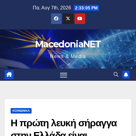
Μετάβαση
Πα. Αυγ 7th, 2026
2:33:06 PM
στο
περιεχόμενο
MacedoniaNET
News & Media
ΚΟΙΝΩΝΙΚΆ
Η πρώτη λευκή σήραγγα
στην Ελλάδα είναι