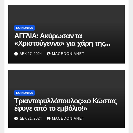
ΚΟΙΝΩΝΙΚΆ
ΑΓΓΛΙΑ: Ακύρωσαν τα
«Χριστούγεννα» για χάρη της
παγκοσμιοποίησης.
ΔΕΚ 27, 2024
MACEDONIANET
ΚΟΙΝΩΝΙΚΆ
Τριανταφυλλόπουλος:«ο Κώστας
έφυγε από το εμβόλιο!»
ΔΕΚ 21, 2024
MACEDONIANET