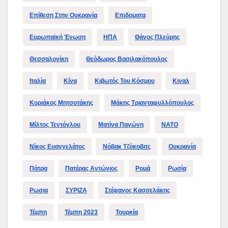
Επίθεση Στην Ουκρανία
Επιδοματα
Ευρωπαϊκή Ένωση
ΗΠΑ
Θάνος Πλεύρης
Θεσσαλονίκη
Θεόδωρος Βασιλακόπουλος
Ιταλία
Κίνα
Κιβωτός Του Κόσμου
Κιναλ
Κυριάκος Μητσοτάκης
Μάκης Τριανταφυλλόπουλος
Μίλτος Τεντόγλου
Ματίνα Παγώνη
ΝΑΤΟ
Νίκος Ευαγγελάτος
Νόβακ Τζόκοβιτς
Ουκρανία
Πάτρα
Πατέρας Αντώνιος
Ρομά
Ρωσία
Ρωσια
ΣΥΡΙΖΑ
Στέφανος Κασσελάκης
Τέμπη
Τέμπη 2023
Τουρκία