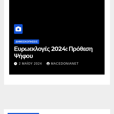
ΔΗΜΟΣΚΟΠΉΣΕΙΣ
Δ
Ευρωεκλογές 2024: Πρόθεση
Γ
Ψήφου
σ
σ
2 ΜΑΪ́ΟΥ 2024
MACEDONIANET