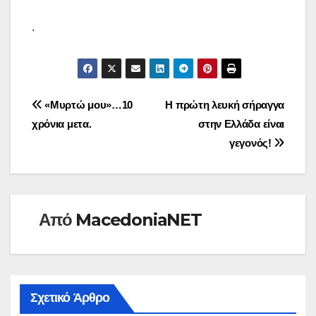
.
Πλοήγηση
«Μυρτώ μου»…10
Η πρώτη λευκή σήραγγα
χρόνια μετα.
στην Ελλάδα είναι
άρθρων
γεγονός!
Από
MacedoniaNET
Σχετικό Άρθρο