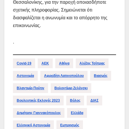
Θεσσαλονίκης, για την παροχή οποιασδήποτε
σχετικής πληροφορίας. Σημειώνεται ότι
διασφαλίζεται η ανωνυμία και το απόρρητο της
επικοινωνίας.
.
Covid-19
ΑΕΚ
Αθήνα
Αλέξης Τσίπρας
Αστυνομία
Αφροδίτη Λατινοπούλου
Βιασμός
Βλαντιμίρ Πούτιν
Βολοντίμιρ Ζελένσκι
Βουλευτικές Εκλογές 2023
Βόλος
ΔΙΑΣ
Δημήτρης Γιαννακόπουλος
Ελλάδα
Ελληνική Αστυνομία
Εμπρησμός