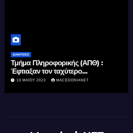
ΔΙΑΚΡΊΣΕΙΣ
Τμήμα Πληροφορικής (ΑΠΘ) :
Έφτιαξαν τον ταχύτερο
επεξεργαστή AI στον κόσμο με τη
10 ΜΑΪ́ΟΥ 2023
MACEDONIANET
χρήση φωτός