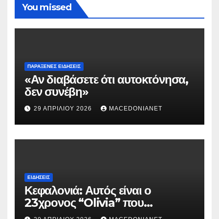
You missed
ΠΑΡΆΞΕΝΕΣ ΕΙΔΉΣΕΙΣ
«Αν διαβάσετε ότι αυτοκτόνησα,
δεν συνέβη»
29 ΑΠΡΙΛΊΟΥ 2026
MACEDONIANET
ΕΙΔΉΣΕΙΣ
Κεφαλονιά: Αυτός είναι ο
23χρονος “Olivia” που
κατηγορείται για τον θάνατο της