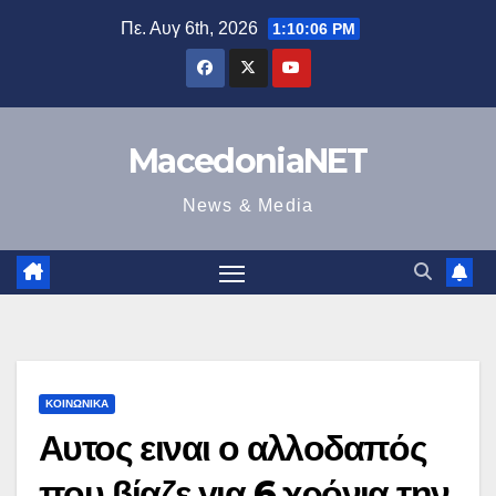
Μετάβαση
Πε. Αυγ 6th, 2026
1:10:06 PM
στο
περιεχόμενο
MacedoniaNET
News & Media
ΚΟΙΝΩΝΙΚΆ
Αυτος ειναι ο αλλοδαπός
που βίαζε για 6 χρόνια την