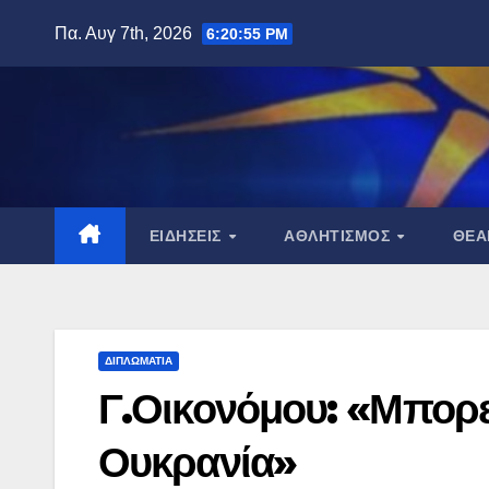
Μετάβαση
Πα. Αυγ 7th, 2026
6:20:56 PM
στο
περιεχόμενο
ΕΙΔΉΣΕΙΣ
ΑΘΛΗΤΙΣΜΌΣ
ΘΈ
ΔΙΠΛΩΜΑΤΊΑ
Γ.Οικονόμου: «Μπορεί
Ουκρανία»