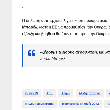
.
Η δήλωση αυτή έρχεται λίγα εικοσιτετράωρα μετά,
Μπορέλ
, ωστε η ΕΕ να προμηθεύσει την Ουκρανία
εξέλιξη και βοήθεια θα ήταν αυτό προς την Ουκραν
«ξέρουμε τι είδους αεροσκάφη, και κ
Ζόζεπ Μπόρέλ
.
Covid-19
ΑΕΚ
Αθήνα
Αλέξης Τσίπρας
Βολοντίμιρ Ζελένσκι
Βουλευτικές Εκλογές 2023
Β