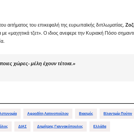
 του αιτήματος του επικεφαλή της ευρωπαϊκής διπλωματίας,
Ζοζ
 με «μαχητικά τζετ». Ο ιδιος ανεφερε την Κυριακή Πόσο σημαντ
ία.
άποιες χώρες- μέλη έχουν τέτοια
.»
ΔΗΜΟΣΚΟΠΉΣΕΙΣ
ΑΝΟΔΙΚΉ ΤΆΣΗ
Ποιοι είναι
Τι Θέση
πίσω απ τις
έπαιρν
Φωτίες;
Πατριω
14 ΑΥΓΟΎΣΤΟΥ 2024
10 ΜΑΪ́ΟΥ 2
σχηματ
MACEDONIANET
MACEDONIANE
Αστυνομία
Αφροδίτη Λατινοπούλου
Βιασμός
Βλαντιμίρ Πούτιν
με ηγέτ
όλος
ΔΙΑΣ
Δημήτρης Γιαννακόπουλος
Ελλάδα