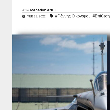
Από
MacedoniaNET
#Γιάννης Οικονόμου
,
#Επίθεση
ΦΕΒ 28, 2022