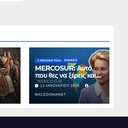
ΕΙΔΉΣΕΙΣ
ΑΝΟΔΙΚΉ ΤΆΣΗ
 –
MERCOSUR: Αυτό
που θες να ξέρεις και
δεν σου λένε.
12 ΙΑΝΟΥΑΡΊΟΥ 2026
MACEDONIANET