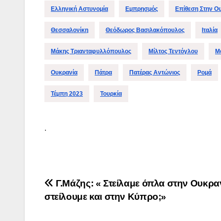
Ελληνική Αστυνομία
Εμπρησμός
Επίθεση Στην Ο
Θεσσαλονίκη
Θεόδωρος Βασιλακόπουλος
Ιταλία
Μάκης Τριανταφυλλόπουλος
Μίλτος Τεντόγλου
Μ
Ουκρανία
Πάτρα
Πατέρας Αντώνιος
Ρομά
Τέμπη 2023
Τουρκία
.
Πλοήγηση
Γ.Μάζης: « Στείλαμε όπλα στην Ουκρα
στείλουμε και στην Κύπρο;»
άρθρων