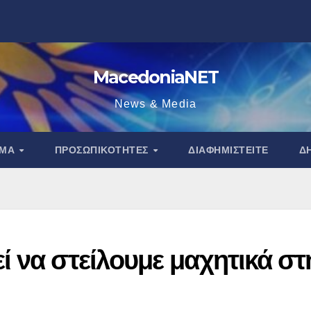
MacedoniaNET
News & Media
ΑΜΑ
ΠΡΟΣΩΠΙΚΌΤΗΤΕΣ
ΔΙΑΦΗΜΙΣΤΕΊΤΕ
Δ
 να στείλουμε μαχητικά στ