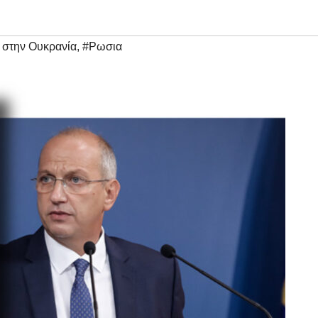
 στην Ουκρανία
,
#Ρωσια