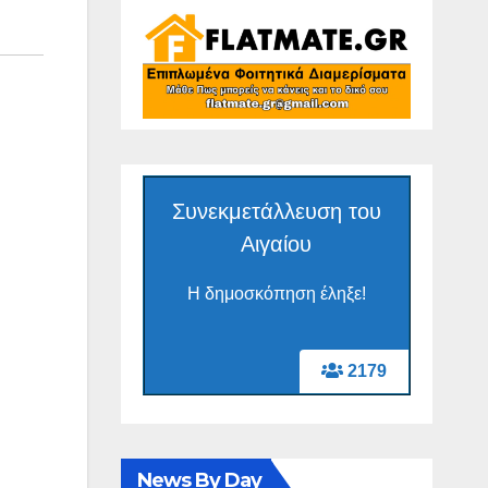
Συνεκμετάλλευση του
Αιγαίου
Η δημοσκόπηση έληξε!
2179
News By Day