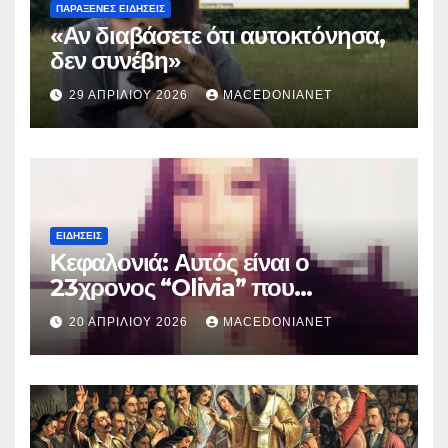
ΠΑΡΆΞΕΝΕΣ ΕΙΔΉΣΕΙΣ
«Αν διαβάσετε ότι αυτοκτόνησα,
δεν συνέβη»
29 ΑΠΡΙΛΊΟΥ 2026
MACEDONIANET
ΕΙΔΉΣΕΙΣ
Κεφαλονιά: Αυτός είναι ο
23χρονος “Olivia” που
κατηγορείται για τον θάνατο της
20 ΑΠΡΙΛΊΟΥ 2026
MACEDONIANET
Μυρτούς