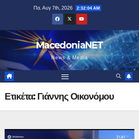
Μετάβαση
Πα. Αυγ 7th, 2026
2:32:05 AM
στο
περιεχόμενο
MacedoniaNET
News & Media
Ετικέτα:
Γιάννης Οικονόμου