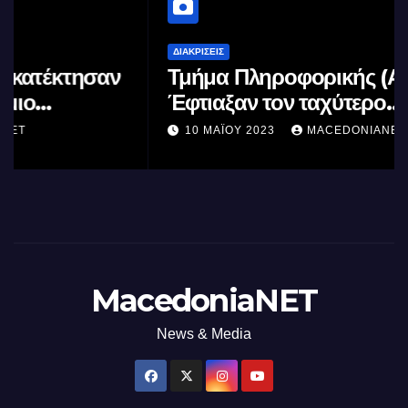
ΔΙΑΚΡΊΣΕΙΣ
Τμήμα Πληροφορικής (ΑΠΘ) :
Έφτιαξαν τον ταχύτερο
επεξεργαστή AI στον κόσμο με τη
10 ΜΑΪ́ΟΥ 2023
MACEDONIANET
χρήση φωτός
MacedoniaNET
News & Media