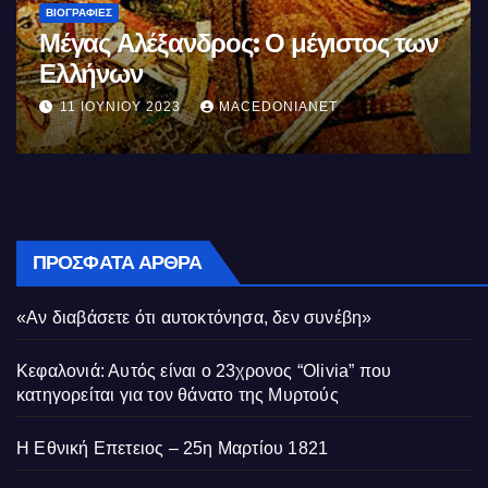
ΒΙΟΓΡΑΦΊΕΣ
Σαν σήμερα θυσιάζονται οι πρώτοι
της αγχόνης Καραολής και
Δημητρίου αγωνιστές του
10 ΜΑΪ́ΟΥ 2023
MACEDONIANET
Κυπριακού Αγώνα
ΠΡΌΣΦΑΤΑ ΆΡΘΡΑ
«Αν διαβάσετε ότι αυτοκτόνησα, δεν συνέβη»
Κεφαλονιά: Αυτός είναι ο 23χρονος “Olivia” που
κατηγορείται για τον θάνατο της Μυρτούς
Η Εθνική Επετειος – 25η Μαρτίου 1821