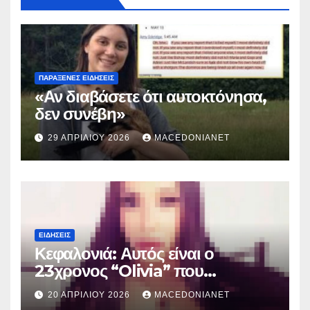
ΠΑΡΆΞΕΝΕΣ ΕΙΔΉΣΕΙΣ
«Αν διαβάσετε ότι αυτοκτόνησα,
δεν συνέβη»
29 ΑΠΡΙΛΊΟΥ 2026
MACEDONIANET
ΕΙΔΉΣΕΙΣ
Κεφαλονιά: Αυτός είναι ο
23χρονος “Olivia” που
κατηγορείται για τον θάνατο της
20 ΑΠΡΙΛΊΟΥ 2026
MACEDONIANET
Μυρτούς