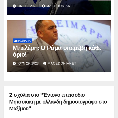
Παλαιστίνιους τραυματίες
ΟΚΤ 12, 2023
MACEDONIANET
ΔΙΠΛΩΜΑΤΊΑ
Μπελέρη: Ο Ράμα υπερέβη κάθε
όριο!
ΙΟΎΝ 29, 2023
MACEDONIANET
2 σχόλια στο “Έντονο επεισόδιο
Μητσοτάκη με ολλανδη δημοσιογράφο στο
Μαξίμου”