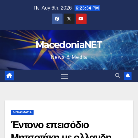
Μετάβαση
Πε. Αυγ 6th, 2026
6:23:35 PM
στο
περιεχόμενο
MacedoniaNET
News & Media
ΔΙΠΛΩΜΑΤΊΑ
Έντονο επεισόδιο
Μητσοτάκη με ολλανδη