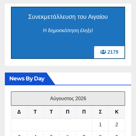
Συνεκμετάλλευση του Αιγαίου
Η δημοσκόπηση έληξε!
2179
News By Day
Αύγουστος 2026
Δ
Τ
Τ
Π
Π
Σ
Κ
1
2