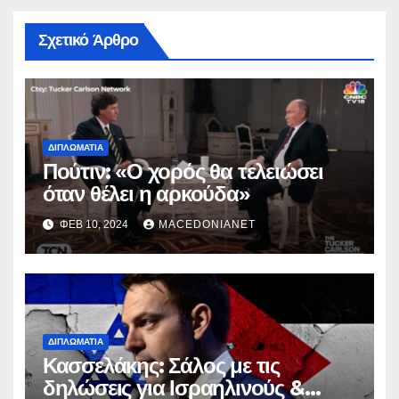
Σχετικό Άρθρο
ΔΙΠΛΩΜΑΤΊΑ
Πούτιν: «Ο χορός θα τελειώσει
όταν θέλει η αρκούδα»
ΦΕΒ 10, 2024
MACEDONIANET
ΔΙΠΛΩΜΑΤΊΑ
Κασσελάκης: Σάλος με τις
δηλώσεις για Ισραηλινούς &