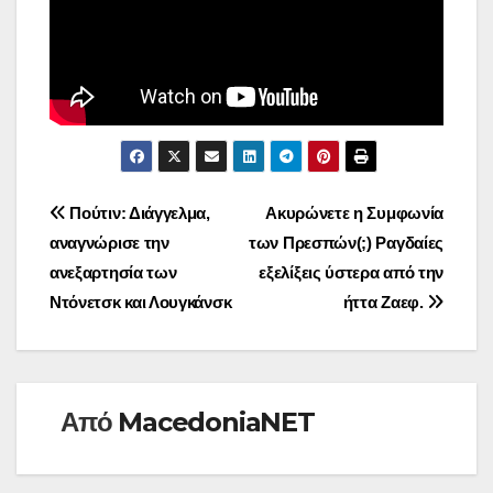
Πλοήγηση
Πούτιν: Διάγγελμα,
Ακυρώνετε η Συμφωνία
αναγνώρισε την
των Πρεσπών(;) Ραγδαίες
άρθρων
ανεξαρτησία των
εξελίξεις ύστερα από την
Ντόνετσκ και Λουγκάνσκ
ήττα Ζαεφ.
Από
MacedoniaNET