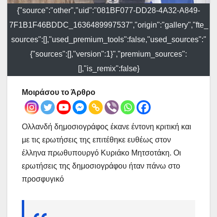
{"source":"other","uid":"081BF077-DD28-4A32-A849-
7F1B1F46BDDC_1636489997537","origin":"gallery","fte_
sources":[],"used_premium_tools":false,"used_sources":"
{"sources":[],"version":1}","premium_sources":
[],"is_remix":false}
Μοιράσου το Άρθρο
Ολλανδή δημοσιογράφος έκανε έντονη κριτική και
με τις ερωτήσεις της επιτέθηκε ευθέως στον
έλληνα πρωθυπουργό Κυριάκο Μητσοτάκη. Οι
ερωτήσεις της δημοσιογράφου ήταν πάνω στο
προσφυγικό