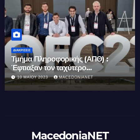
ΔΙΑΚΡΊΣΕΙΣ
Κορακάκη: Στην Κορυφή του
Κόσμου
8 ΔΕΚΕΜΒΡΊΟΥ 2022
MACEDONIANET
MacedoniaNET