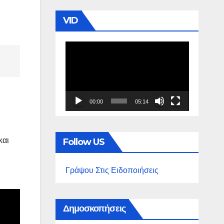
VID
Πρόγραμμα
Αναπαραγωγής
Βίντεο
00:00
05:14
και
Follow US
Γράψου Στις Ειδοποιήσεις
Δημοσκοπήσεις