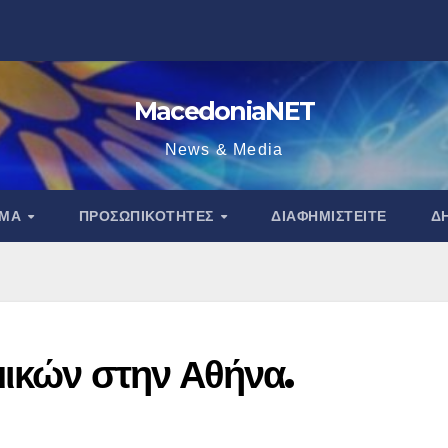
MacedoniaNET
News & Media
ΑΜΑ
ΠΡΟΣΩΠΙΚΌΤΗΤΕΣ
ΔΙΑΦΗΜΙΣΤΕΊΤΕ
Δ
μικών στην Αθήνα.