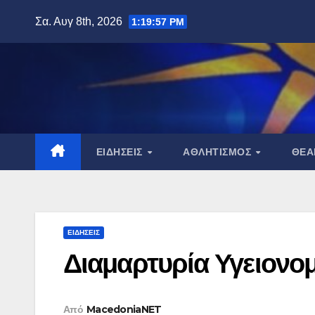
Μετάβαση
Σα. Αυγ 8th, 2026
1:19:58 PM
στο
περιεχόμενο
ΕΙΔΉΣΕΙΣ
ΑΘΛΗΤΙΣΜΌΣ
ΘΈ
ΕΙΔΉΣΕΙΣ
Διαμαρτυρία Υγειονο
Από
MacedoniaNET