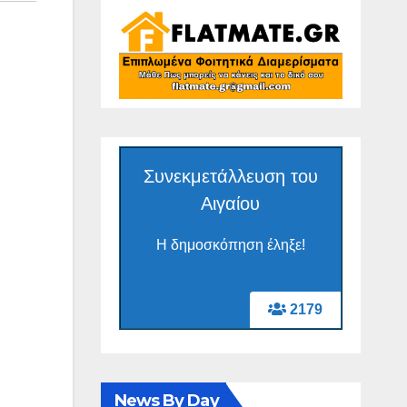
Συνεκμετάλλευση του
Αιγαίου
Η δημοσκόπηση έληξε!
2179
News By Day