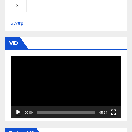
31
« Απρ
VID
Πρόγραμμα
Αναπαραγωγής
Βίντεο
00:00
05:14