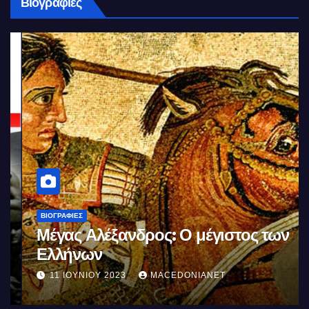
Βιογραφίες
ΒΙΟΓΡΑΦΊΕΣ
Μέγας Αλέξανδρος: Ο μέγιστος των
Ελλήνων
11 ΙΟΥΝΊΟΥ 2023
MACEDONIANET