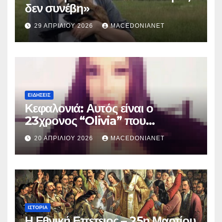
δεν συνέβη»
29 ΑΠΡΙΛΊΟΥ 2026
MACEDONIANET
ΕΙΔΉΣΕΙΣ
Κεφαλονιά: Αυτός είναι ο
23χρονος “Olivia” που
κατηγορείται για τον θάνατο της
20 ΑΠΡΙΛΊΟΥ 2026
MACEDONIANET
Μυρτούς
ΙΣΤΟΡΊΑ
Η Εθνική Επετειος – 25η Μαρτίου