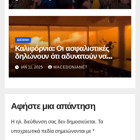
ΔΙΕΘΝΉ
Καλιφόρνια: Οι ασφαλιστικές
δηλώνουν ότι αδυνατούν να
καλύψουν τις αποζημιώσεις!
ΙΑΝ 11, 2025
MACEDONIANET
Αφήστε μια απάντηση
Η ηλ. διεύθυνση σας δεν δημοσιεύεται.
Τα
υποχρεωτικά πεδία σημειώνονται με
*