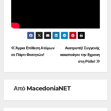
Πλοήγηση
Άγρια Επίθεση Ατόμων
Ανατροπή! Συγγενής
σε Πάρτι Φοιτητών!
κακοποίησε την 8χρονη
άρθρων
στη Ρόδο!
Από
MacedoniaNET