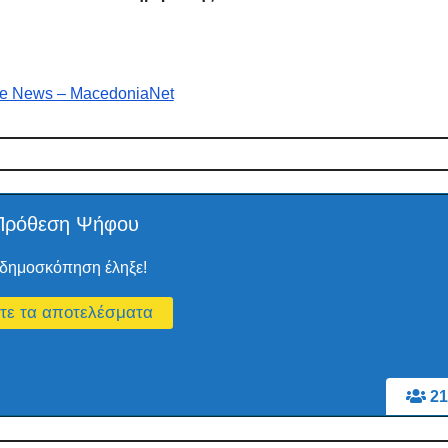
e News – MacedoniaNet
Πρόθεση Ψήφου
δημοσκόπηση έληξε!
21