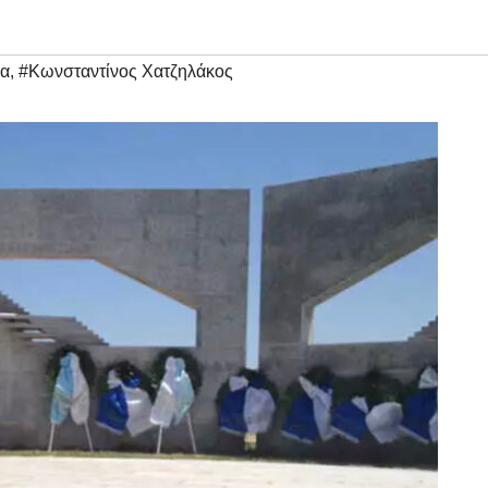
ία
,
#Κωνσταντίνος Χατζηλάκος