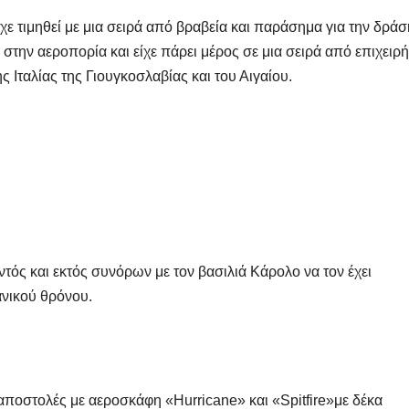
ε τιμηθεί με μια σειρά από βραβεία και παράσημα για την δράσ
στην αεροπορία και είχε πάρει μέρος σε μια σειρά από επιχειρή
 Ιταλίας της Γιουγκοσλαβίας και του Αιγαίου.
ΔΗΜΟΣΚΟΠΉΣΕΙΣ
ΑΝΟΔΙΚΉ ΤΆΣΗ
Ποιοι είναι
Τι Θέση
πίσω απ τις
έπαιρν
ντός και εκτός συνόρων με τον βασιλιά Κάρολο να τον έχει
ανικού θρόνου.
Φωτίες;
Πατριω
14 ΑΥΓΟΎΣΤΟΥ 2024
10 ΜΑΪ́ΟΥ 2
σχηματ
MACEDONIANET
MACEDONIANE
με ηγέτ
αποστολές με αεροσκάφη «Hurricane» και «Spitfire»με δέκα