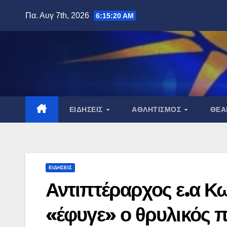
Μετάβαση
Πα. Αυγ 7th, 2026
6:15:21 AM
στο
περιεχόμενο
ΕΙΔΉΣΕΙΣ
ΑΘΛΗΤΙΣΜΌΣ
ΘΈ
ΕΙΔΉΣΕΙΣ
Αντιπτέραρχος ε.α Κ
«έφυγε» ο θρυλικός π