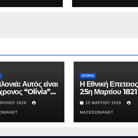
ΙΣΤΟΡΊΑ
λονιά: Αυτός είναι
Η Εθνική Επετειος
χρονος “Olivia”
25η Μαρτίου 1821
κατηγορείται για
ΠΡΙΛΊΟΥ 2026
25 ΜΑΡΤΊΟΥ 2026
θάνατο της
ούς
ONIANET
MACEDONIANET