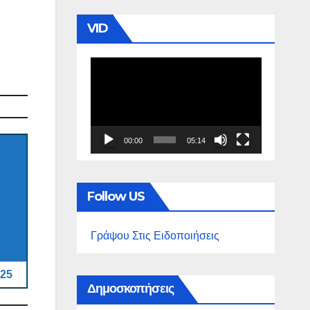
VID
Πρόγραμμα
Αναπαραγωγής
Βίντεο
00:00
05:14
Follow US
Γράψου Στις Ειδοποιήσεις
25
Δημοσκοπήσεις