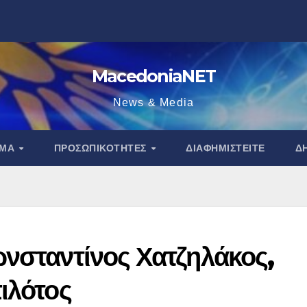
MacedoniaNET
News & Media
ΑΜΑ
ΠΡΟΣΩΠΙΚΌΤΗΤΕΣ
ΔΙΑΦΗΜΙΣΤΕΊΤΕ
Δ
ωνσταντίνος Χατζηλάκος,
ιλότος