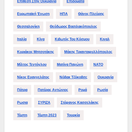
Επίθεση Στην Ουκρανία
Επιδοματα
Ευρωπαϊκή Ένωση
ΗΠΑ
Θάνος Πλεύρης
Θεσσαλονίκη
Θεόδωρος Βασιλακόπουλος
Ιταλία
Κίνα
Κιβωτός Του Κόσμου
Κιναλ
Κυριάκος Μητσοτάκης
Μάκης Τριανταφυλλόπουλος
Μίλτος Τεντόγλου
Ματίνα Παγώνη
ΝΑΤΟ
Νίκος Ευαγγελάτος
Νόβακ Τζόκοβιτς
Ουκρανία
Πάτρα
Πατέρας Αντώνιος
Ρομά
Ρωσία
Ρωσια
ΣΥΡΙΖΑ
Στέφανος Κασσελάκης
Τέμπη
Τέμπη 2023
Τουρκία