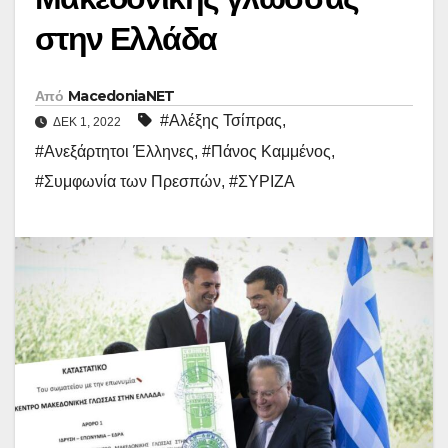
στην Ελλάδα
Από
MacedoniaNET
#Αλέξης Τσίπρας
,
ΔΕΚ 1, 2022
#Ανεξάρτητοι Έλληνες
,
#Πάνος Καμμένος
,
#Συμφωνία των Πρεσπών
,
#ΣΥΡΙΖΑ