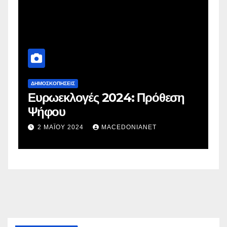
ΔΗΜΟΣΚΟΠΉΣΕΙΣ
Δ
Ευρωεκλογές 2024: Πρόθεση
Γ
Ψήφου
σ
σ
2 ΜΑΪ́ΟΥ 2024
MACEDONIANET