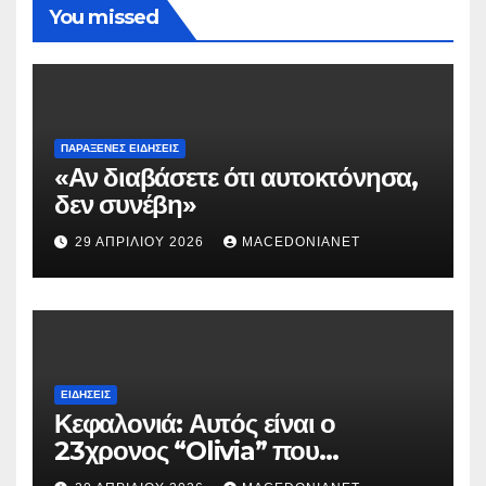
You missed
ΠΑΡΆΞΕΝΕΣ ΕΙΔΉΣΕΙΣ
«Αν διαβάσετε ότι αυτοκτόνησα,
δεν συνέβη»
29 ΑΠΡΙΛΊΟΥ 2026
MACEDONIANET
ΕΙΔΉΣΕΙΣ
Κεφαλονιά: Αυτός είναι ο
23χρονος “Olivia” που
κατηγορείται για τον θάνατο της