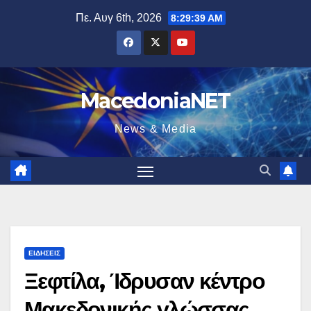
Μετάβαση
Πε. Αυγ 6th, 2026
8:29:40 AM
στο
περιεχόμενο
MacedoniaNET
News & Media
ΕΙΔΉΣΕΙΣ
Ξεφτίλα, Ίδρυσαν κέντρο
Μακεδονικής γλώσσας