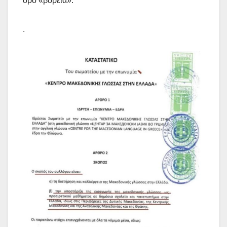
όρο «βόρεια».
.