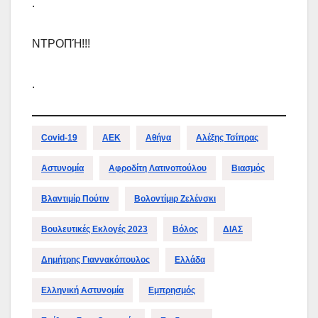
.
ΝΤΡΟΠΉ!!!
.
Covid-19
ΑΕΚ
Αθήνα
Αλέξης Τσίπρας
Αστυνομία
Αφροδίτη Λατινοπούλου
Βιασμός
Βλαντιμίρ Πούτιν
Βολοντίμιρ Ζελένσκι
Βουλευτικές Εκλογές 2023
Βόλος
ΔΙΑΣ
Δημήτρης Γιαννακόπουλος
Ελλάδα
Ελληνική Αστυνομία
Εμπρησμός