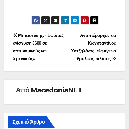
.
Πλοήγηση
Μητσοτάκης: «Εφάπαξ
Αντιπτέραρχος ε.α
ενίσχυση €600 σε
Κωνσταντίνος
άρθρων
αστυνομικούς και
Χατζηλάκος, «έφυγε» ο
λιμενικούς»
θρυλικός πιλότος
Από
MacedoniaNET
Σχετικό Άρθρο