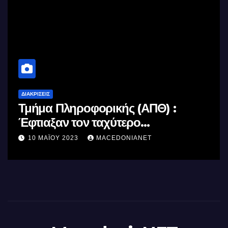
ΔΙΑΚΡΊΣΕΙΣ
Τμήμα Πληροφορικής (ΑΠΘ) :
Έφτιαξαν τον ταχύτερο
επεξεργαστή AI στον κόσμο με τη
10 ΜΑΪ́ΟΥ 2023
MACEDONIANET
χρήση φωτός