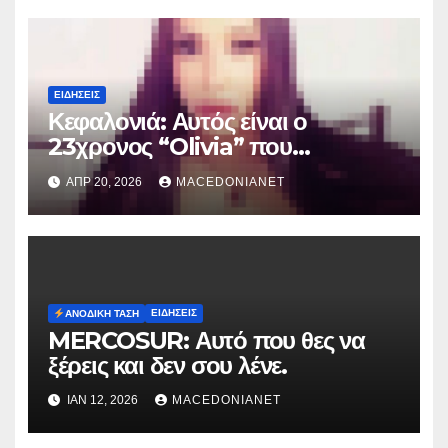
ΕΙΔΉΣΕΙΣ
Κεφαλονιά: Αυτός είναι ο
23χρονος “Olivia” που
κατηγορείται για τον θάνατο της
ΑΠΡ 20, 2026
MACEDONIANET
Μυρτούς
ΕΙΔΉΣΕΙΣ
ΑΝΟΔΙΚΉ ΤΆΣΗ
MERCOSUR: Αυτό που θες να
ξέρεις και δεν σου λένε.
ΙΑΝ 12, 2026
MACEDONIANET