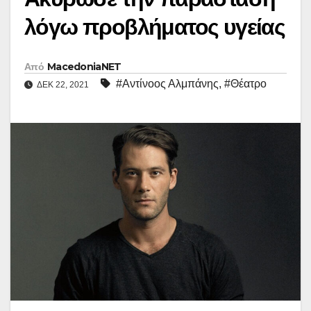
λόγω προβλήματος υγείας
Από
MacedoniaNET
#Αντίνοος Αλμπάνης
,
#Θέατρο
ΔΕΚ 22, 2021