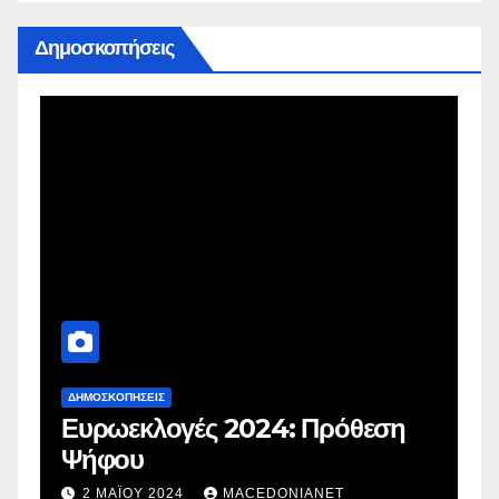
Δημοσκοπήσεις
ΔΗΜΟΣΚΟΠΉΣΕΙΣ
Δ
Ευρωεκλογές 2024: Πρόθεση
Γ
Ψήφου
σ
σ
2 ΜΑΪ́ΟΥ 2024
MACEDONIANET