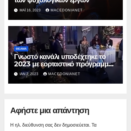
ΜΆΙ 16, 2023
MACEDONIANET
ΘΈΑΜΑ
Γνωστό κανάλι υποδέχτηκε το
2023 με εορταστικό πρόγραμμα
του 2021
ΙΑΝ 2, 2023
MACEDONIANET
Αφήστε μια απάντηση
Η ηλ. διεύθυνση σας δεν δημοσιεύεται.
Τα