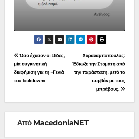
Πλοήγηση
Όσα έχασαν οι 18δες,
Χαραλαμποπουλος:
μία συγκινητική
Έδιωξε την Σταμάτη από
άρθρων
διαφήμιση για τη «Γενιά
την παράσταση, μετά το
του lockdown»
συμβάν με τους
μπράβους.
Από
MacedoniaNET