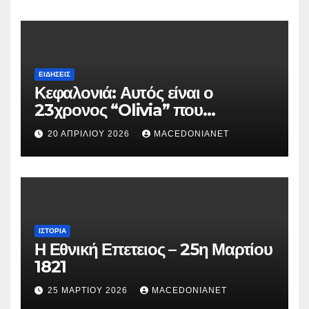
ΕΙΔΉΣΕΙΣ
Κεφαλονιά: Αυτός είναι ο
23χρονος “Olivia” που
κατηγορείται για τον θάνατο της
20 ΑΠΡΙΛΊΟΥ 2026
MACEDONIANET
Μυρτούς
ΙΣΤΟΡΊΑ
Η Εθνική Επετειος – 25η Μαρτίου
1821
25 ΜΑΡΤΊΟΥ 2026
MACEDONIANET