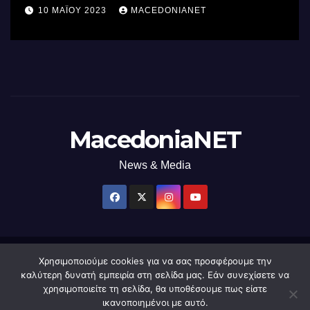
επεξεργαστή AI στον κόσμο με τη
10 ΜΑΪ́ΟΥ 2023
MACEDONIANET
χρήση φωτός
MacedoniaNET
News & Media
Χρησιμοποιούμε cookies για να σας προσφέρουμε την
Δημιουργήθηκε από το digital2000 με την Υποστήριξη του WordPress
|
καλύτερη δυνατή εμπειρία στη σελίδα μας. Εάν συνεχίσετε να
Θέμα: Newsup από
Themeansar
.
χρησιμοποιείτε τη σελίδα, θα υποθέσουμε πως είστε
ικανοποιημένοι με αυτό.