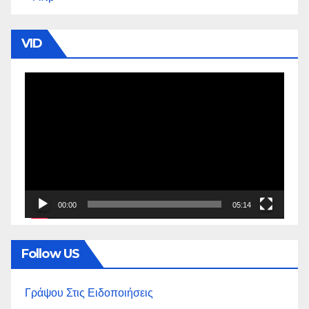
VID
Πρόγραμμα
Αναπαραγωγής
Βίντεο
00:00
05:14
Follow US
Γράψου Στις Ειδοποιήσεις