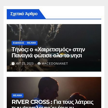
Σχετικό Άρθρο
ΕΙΔΉΣΕΙΣ
ΘΈΑΜΑ
Τήνος: ο «Χαιρετισμός» στην
Παναγιά φώτισε ολο το νησι
ΑΥΓ 15, 2023
MACEDONIANET
ΘΈΑΜΑ
RIVER CROSS : Για τους λάτρεις
των ψυχολογικών έργων