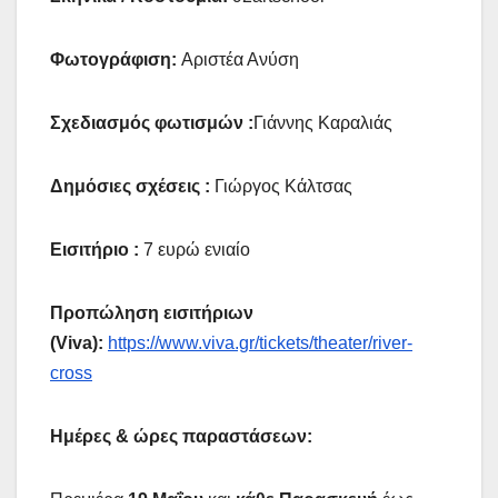
Φωτογράφιση:
Αριστέα Ανύση
Σχεδιασμός φωτισμών :
Γιάννης Καραλιάς
Δημόσιες σχέσεις :
Γιώργος Κάλτσας
Εισιτήριο :
7 ευρώ ενιαίο
Προπώληση εισιτήριων
(
Viva
):
https://www.viva.gr/tickets/theater/river-
cross
Ημέρες & ώρες παραστάσεων: