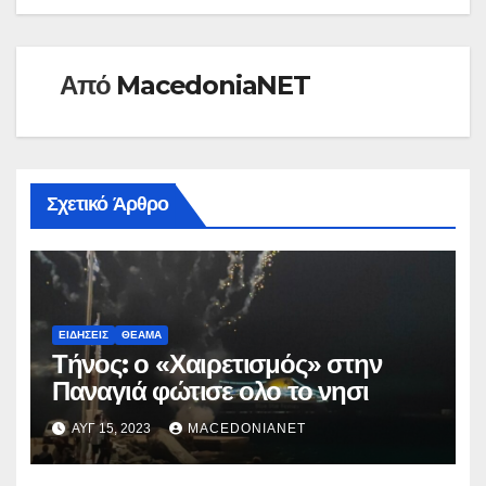
Από
MacedoniaNET
Σχετικό Άρθρο
ΕΙΔΉΣΕΙΣ
ΘΈΑΜΑ
Τήνος: ο «Χαιρετισμός» στην
Παναγιά φώτισε ολο το νησι
ΑΥΓ 15, 2023
MACEDONIANET