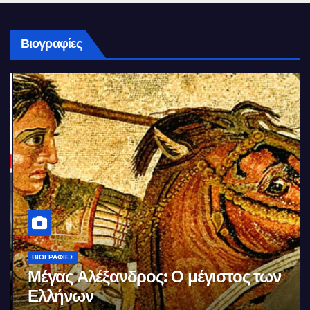
Βιογραφίες
ΒΙΟΓΡΑΦΊΕΣ
Μέγας Αλέξανδρος: Ο μέγιστος των
Ελλήνων