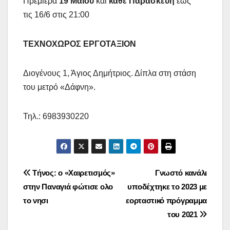
Πρεμιέρα
19 Μαΐου
και
κάθε Παρασκευή
έως
τις 16/6 στις 21:00
ΤΕΧΝΟΧΩΡΟΣ ΕΡΓΟΤΑΞΙΟΝ
Διογένους 1, Άγιος Δημήτριος. Δίπλα στη στάση
του μετρό «Δάφνη».
Τηλ.: 6983930220
Πλοήγηση
Τήνος: ο «Χαιρετισμός»
Γνωστό κανάλι
στην Παναγιά φώτισε ολο
υποδέχτηκε το 2023 με
άρθρων
το νησι
εορταστικό πρόγραμμα
του 2021