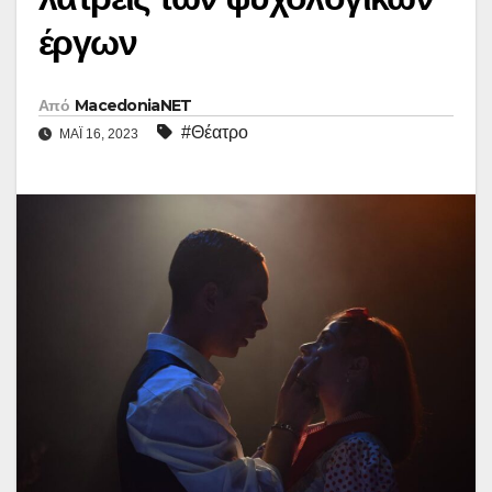
έργων
Από
MacedoniaNET
#Θέατρο
ΜΆΙ 16, 2023