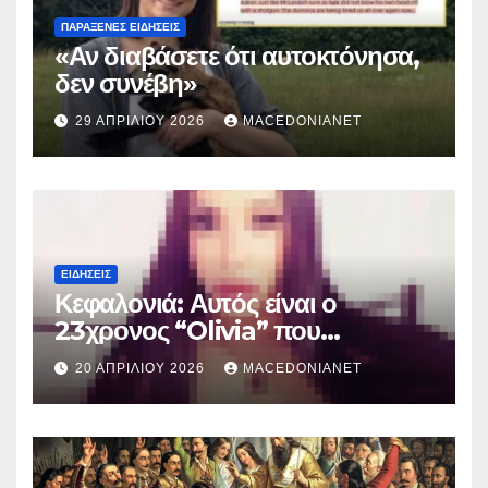
ΠΑΡΆΞΕΝΕΣ ΕΙΔΉΣΕΙΣ
«Αν διαβάσετε ότι αυτοκτόνησα,
δεν συνέβη»
29 ΑΠΡΙΛΊΟΥ 2026
MACEDONIANET
ΕΙΔΉΣΕΙΣ
Κεφαλονιά: Αυτός είναι ο
23χρονος “Olivia” που
κατηγορείται για τον θάνατο της
20 ΑΠΡΙΛΊΟΥ 2026
MACEDONIANET
Μυρτούς