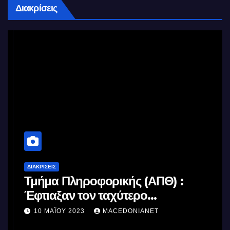
Διακρίσεις
ΔΙΑΚΡΊΣΕΙΣ
Τμήμα Πληροφορικής (ΑΠΘ) :
Έφτιαξαν τον ταχύτερο
επεξεργαστή AI στον κόσμο με τη
10 ΜΑΪ́ΟΥ 2023
MACEDONIANET
χρήση φωτός