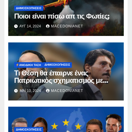
ΔΗΜΟΣΚΟΠΉΣΕΙΣ
Ποιοι είναι πίσω απ τις Φωτίες;
ΑΥΓ 14, 2024
MACEDONIANET
ΔΗΜΟΣΚΟΠΉΣΕΙΣ
ΑΝΟΔΙΚΉ ΤΆΣΗ
Τι Θέση θα έπαιρνε ένας
Πατριωτικός σχηματισμός με
ηγέτες Μαρινάκη &
ΜΆΙ 10, 2024
MACEDONIANET
Γιαννακόπουλο;
ΔΗΜΟΣΚΟΠΉΣΕΙΣ