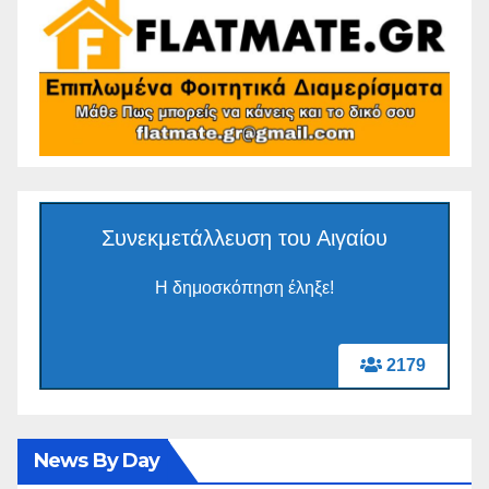
Συνεκμετάλλευση του Αιγαίου
Η δημοσκόπηση έληξε!
2179
News By Day