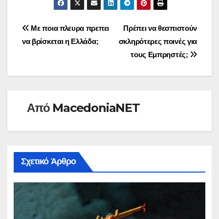
Πλοήγηση
Με ποια πλευρα πρεπει
Πρέπει να θεσπιστούν
να βρίσκεται η Ελλάδα;
σκληρότερες ποινές για
άρθρων
τους Εμπρηστές;
Από
MacedoniaNET
Σχετικό Άρθρο