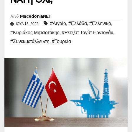
Από
MacedoniaNET
#Αιγαίο
,
#Ελλάδα
,
#Ελληνικό
,
ΙΟΎΛ 15, 2023
#Κυριάκος Μητσοτάκης
,
#Ρετζέπ Ταγίπ Ερντογάν
,
#Συνεκμετάλλευση
,
#Τουρκία