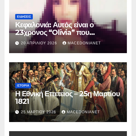
ΕΙΔΉΣΕΙΣ
Κεφαλονιά: Αυτός είναι ο
23χρονος “Olivia” που
κατηγορείται για τον θάνατο της
20 ΑΠΡΙΛΊΟΥ 2026
MACEDONIANET
Μυρτούς
ΙΣΤΟΡΊΑ
Η Εθνική Επετειος – 25η Μαρτίου
1821
25 ΜΑΡΤΊΟΥ 2026
MACEDONIANET