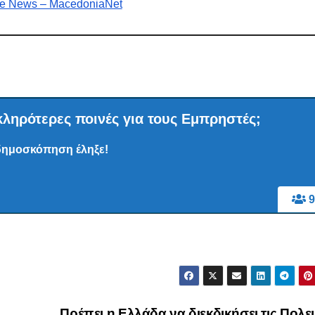
e News – MacedoniaNet
ληρότερες ποινές για τους Εμπρηστές;
δημοσκόπηση έληξε!
9
Πρέπει η Ελλάδα να διεκδικήσει τις Πολε