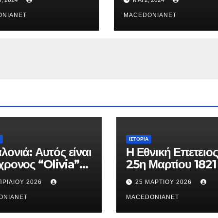
;
ες Μαρινάκη &
νακόπουλο;
ONIANET
MACEDONIANET
ΙΣΤΟΡΊΑ
λονιά: Αυτός είναι
Η Εθνική Επετειος
χρονος “Olivia”
25η Μαρτίου 1821
κατηγορείται για
ΠΡΙΛΊΟΥ 2026
25 ΜΑΡΤΊΟΥ 2026
θάνατο της
ούς
ONIANET
MACEDONIANET