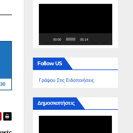
Πρόγραμμα
Αναπαραγωγής
Βίντεο
00:00
05:14
Follow US
Γράψου Στις Ειδοποιήσεις
30
Δημοσκοπήσεις
μικές