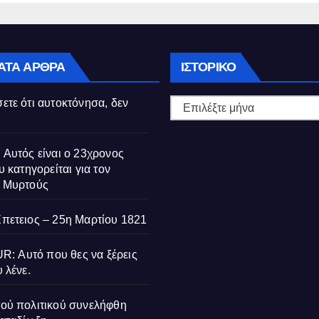
Ιστορικό
ΑΤΑ ΆΡΘΡΑ
ΙΣΤΟΡΙΚΌ
ετε ότι αυτοκτόνησα, δεν
 Αυτός είναι ο 23χρονος
υ κατηγορείται για τον
ς Μυρτούς
Επετειος – 25η Μαρτίου 1821
 Αυτό που θες να ξέρεις
 λένε.
τού πολιτικού συνελήφθη
ΔΙΑΚΡΊΣΕΙΣ
ΒΙΟΓΡΑΦΊΕΣ
ΔΙΑΚΡΊΣΕΙΣ