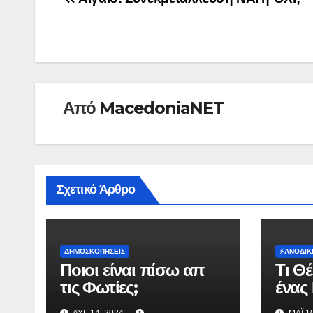
Πλοήγηση
άρθρων
Από
MacedoniaNET
Σχετικό Άρθρο
ΔΗΜΟΣΚΟΠΉΣΕΙΣ
⚡️ΑΝΟΔΙΚ
Ποιοι είναι πίσω απ
Τι Θ
τις Φωτίες;
ένας
σχημ
ΑΥΓ 14, 2024
ΜΆΙ 1