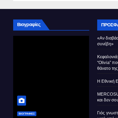
Βιογραφίες
ΠΡΌΣΦ
«Αν διαβάσ
συνέβη»
Κεφαλονιά:
“Olivia” πο
θάνατο τη
Η Εθνική 
MERCOSUR:
και δεν σου
Γιός γνωσ
ΒΙΟΓΡΑΦΊΕΣ
ΒΙΟΓΡΑΦΊΕΣ