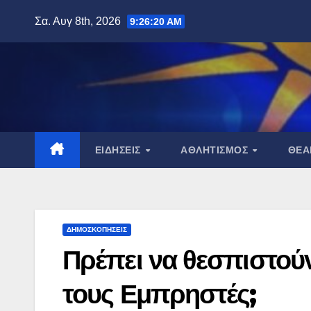
Μετάβαση
Σα. Αυγ 8th, 2026
9:26:21 AM
στο
περιεχόμενο
ΕΙΔΉΣΕΙΣ
ΑΘΛΗΤΙΣΜΌΣ
ΘΈ
ΔΗΜΟΣΚΟΠΉΣΕΙΣ
Πρέπει να θεσπιστούν
τους Εμπρηστές;