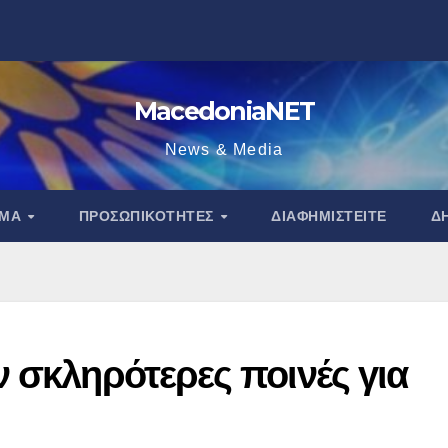
MacedoniaNET
News & Media
ΑΜΑ
ΠΡΟΣΩΠΙΚΌΤΗΤΕΣ
ΔΙΑΦΗΜΙΣΤΕΊΤΕ
Δ
 σκληρότερες ποινές για