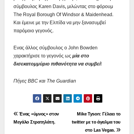
σύμβουλος
Karen Davis
,
μιλώντας στο φόρουμ
The Royal Borough Of Windsor & Maidenhead.
Και έμεινε με την Ελπίδα να μην ξανασυμβεί
παρόμοιο γεγονός.
Ενας άλλος σύμβουλος ο John Bowden
χαρακτήρισε το γεγονός ως
μία στο
δισεκατομμύριο πιθανότητα να συμβεί
!
Πήγες BBC και The Guardian
Πλοήγηση
Ένας «ύμνος» στον
Mike Tyson: Γέλαει το
Μεγάλο Στρατηλάτη.
twitter με το άγαλμα του
άρθρων
στο Las Vegas.