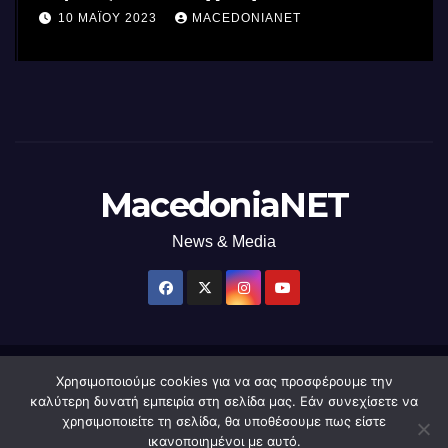
επεξεργαστή AI στον κόσμο με τη
10 ΜΑΪ́ΟΥ 2023
MACEDONIANET
χρήση φωτός
MacedoniaNET
News & Media
Χρησιμοποιούμε cookies για να σας προσφέρουμε την
Δημιουργήθηκε από το digital2000 με την Υποστήριξη του WordPress
|
καλύτερη δυνατή εμπειρία στη σελίδα μας. Εάν συνεχίσετε να
Θέμα: Newsup από
Themeansar
.
χρησιμοποιείτε τη σελίδα, θα υποθέσουμε πως είστε
ικανοποιημένοι με αυτό.