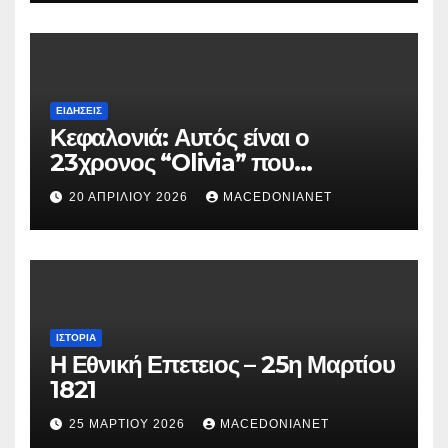
ΕΙΔΉΣΕΙΣ
Κεφαλονιά: Αυτός είναι ο
23χρονος “Olivia” που
κατηγορείται για τον θάνατο της
20 ΑΠΡΙΛΊΟΥ 2026
MACEDONIANET
Μυρτούς
ΙΣΤΟΡΊΑ
Η Εθνική Επετειος – 25η Μαρτίου
1821
25 ΜΑΡΤΊΟΥ 2026
MACEDONIANET