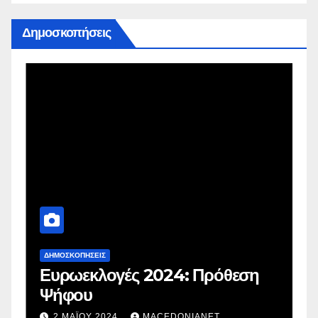
Δημοσκοπήσεις
ΔΗΜΟΣΚΟΠΉΣΕΙΣ
Δ
Ευρωεκλογές 2024: Πρόθεση
Γ
Ψήφου
σ
σ
2 ΜΑΪ́ΟΥ 2024
MACEDONIANET