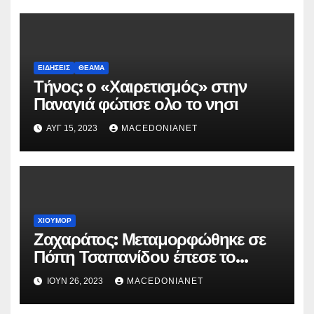
ΕΙΔΉΣΕΙΣ
ΘΈΑΜΑ
Τήνος: ο «Χαιρετισμός» στην
Παναγιά φώτισε ολο το νησι
ΑΥΓ 15, 2023
MACEDONIANET
ΧΙΟΎΜΟΡ
Ζαχαράτος: Μεταμορφώθηκε σε
Πόπη Τσαπανίδου έπεσε το
ίντερνετ
ΙΟΎΝ 26, 2023
MACEDONIANET