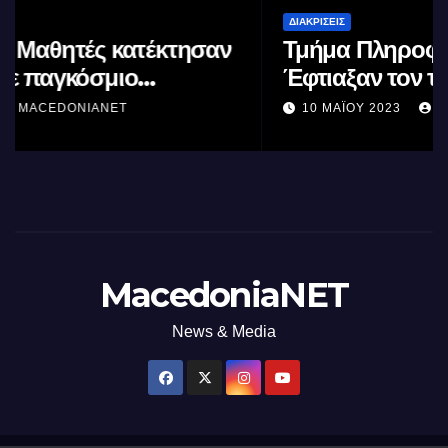
ΔΙΑΚΡΊΣΕΙΣ
Τμήμα Πληροφορικής (ΑΠΘ) :
Έφτιαξαν τον ταχύτερο
επεξεργαστή AI στον κόσμο με τη
10 ΜΑΪ́ΟΥ 2023
MACEDONIANET
χρήση φωτός
MacedoniaNET
News & Media