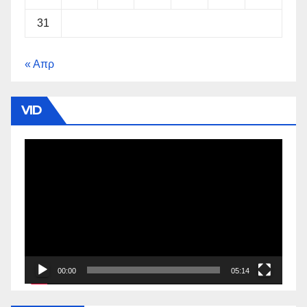
31
« Απρ
VID
Πρόγραμμα
Αναπαραγωγής
Βίντεο
00:00
05:14