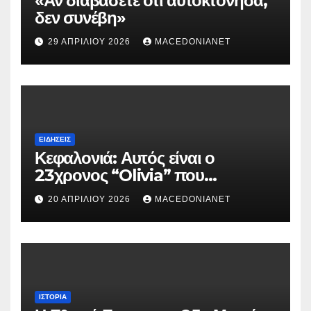
«Αν διαβάσετε ότι αυτοκτόνησα,
δεν συνέβη»
29 ΑΠΡΙΛΊΟΥ 2026
MACEDONIANET
ΕΙΔΉΣΕΙΣ
Κεφαλονιά: Αυτός είναι ο
23χρονος “Olivia” που
κατηγορείται για τον θάνατο της
20 ΑΠΡΙΛΊΟΥ 2026
MACEDONIANET
Μυρτούς
ΙΣΤΟΡΊΑ