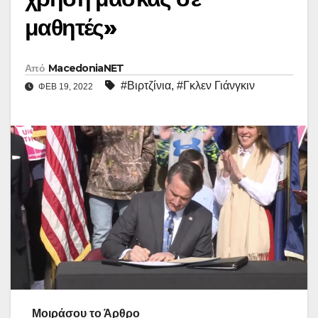
μαθητές»
Από
MacedoniaNET
#Βιρτζίνια
,
#Γκλεν Γιάνγκιν
ΦΕΒ 19, 2022
Μοιράσου το Άρθρο