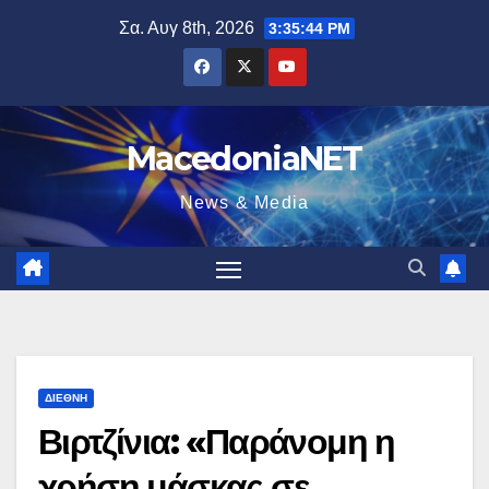
Μετάβαση
Σα. Αυγ 8th, 2026
3:35:45 PM
στο
περιεχόμενο
MacedoniaNET
News & Media
ΔΙΕΘΝΉ
Βιρτζίνια: «Παράνομη η
χρήση μάσκας σε