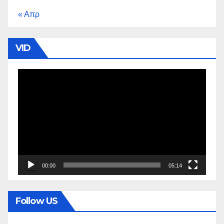
« Απρ
VID
Πρόγραμμα
Αναπαραγωγής
Βίντεο
00:00
05:14
Follow US