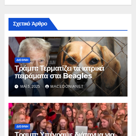
Σχετικό Άρθρο
ΔΙΕΘΝΉ
Τράμπ: Τερματίζει τα ιατρικά
πειράματα στα Beagles
ΜΆΙ 5, 2025
MACEDONIANET
ΔΙΕΘΝΉ
Τραμπ: Υπέγραψε διάταγμα για