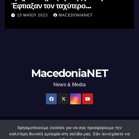
Έφτιαξαν τον ταχύτερο
επεξεργαστή AI στον κόσμο με τη
10 ΜΑΪ́ΟΥ 2023
MACEDONIANET
χρήση φωτός
MacedoniaNET
News & Media
Χρησιμοποιούμε cookies για να σας προσφέρουμε την
Δημιουργήθηκε από το digital2000 με την Υποστήριξη του WordPress
|
καλύτερη δυνατή εμπειρία στη σελίδα μας. Εάν συνεχίσετε να
Θέμα: Newsup από
Themeansar
.