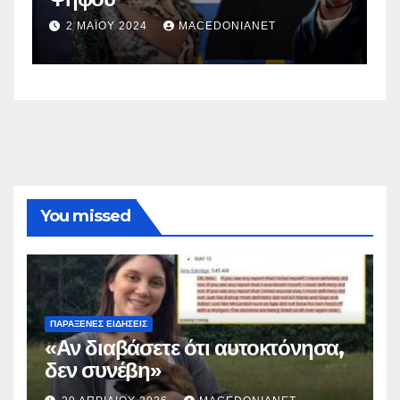
σ
2 ΜΑΪ́ΟΥ 2024
MACEDONIANET
You missed
ΠΑΡΆΞΕΝΕΣ ΕΙΔΉΣΕΙΣ
«Αν διαβάσετε ότι αυτοκτόνησα,
δεν συνέβη»