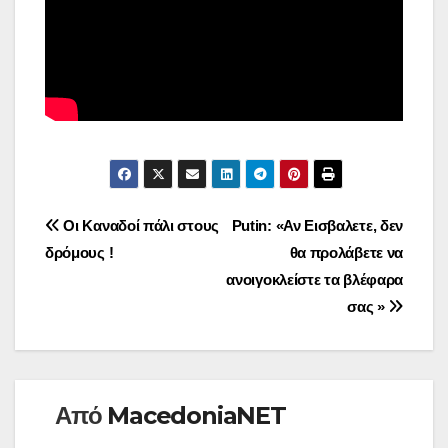
Πλοήγηση
Οι Καναδοί πάλι στους
Putin: «Αν Εισβαλετε, δεν
δρόμους !
θα προλάβετε να
άρθρων
ανοιγοκλείστε τα βλέφαρα
σας »
Από
MacedoniaNET