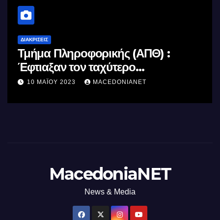
ΔΙΑΚΡΊΣΕΙΣ
ΔΙΑΚΡ
Τμήμα Πληροφορικής (ΑΠΘ) :
Κορ
Έφτιαξαν τον ταχύτερο
Κό
επεξεργαστή AI στον κόσμο με τη
10 ΜΑΪ́ΟΥ 2023
MACEDONIANET
8 
χρήση φωτός
MacedoniaNET
News & Media