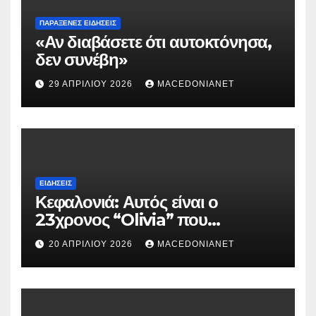
ΠΑΡΆΞΕΝΕΣ ΕΙΔΉΣΕΙΣ
«Αν διαβάσετε ότι αυτοκτόνησα,
δεν συνέβη»
29 ΑΠΡΙΛΊΟΥ 2026
MACEDONIANET
ΕΙΔΉΣΕΙΣ
Κεφαλονιά: Αυτός είναι ο
23χρονος “Olivia” που
κατηγορείται για τον θάνατο της
20 ΑΠΡΙΛΊΟΥ 2026
MACEDONIANET
Μυρτούς