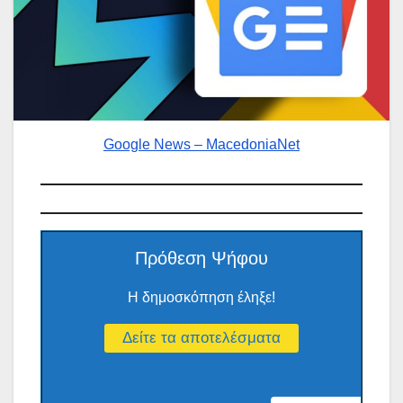
Google News – MacedoniaNet
Πρόθεση Ψήφου
Η δημοσκόπηση έληξε!