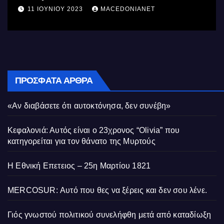
Δημ
11 ΙΟΥΝΊΟΥ 2023
MACEDONIANET
10
Κυ
ΠΡΌΣΦΑΤΑ ΆΡΘΡΑ
«Αν διαβάσετε ότι αυτοκτόνησα, δεν συνέβη»
Κεφαλονιά: Αυτός είναι ο 23χρονος “Olivia” που
κατηγορείται για τον θάνατο της Μυρτούς
Η Εθνική Επετειος – 25η Μαρτίου 1821
MERCOSUR: Αυτό που θες να ξέρεις και δεν σου λένε.
Γιός γνωστού πολιτικού συνελήφθη μετά από καταδίωξη