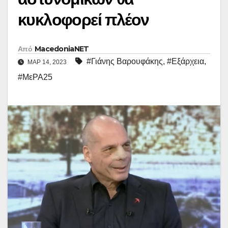
κυκλοφορεί πλέον
Από
MacedoniaNET
#Γιάνης Βαρουφάκης
,
#Εξάρχεια
,
ΜΑΡ 14, 2023
#ΜεΡΑ25