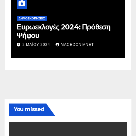
ΔΗΜΟΣΚΟΠΉΣΕΙΣ
ΔΗΜΟΣΚΟΠΉ
Ευρωεκλογές 2024: Πρόθεση
Γλυπτ
Ψήφου
στιγμή
στην π
2 ΜΑΪ́ΟΥ 2024
MACEDONIANET
1 ΔΕΚΕ
You missed