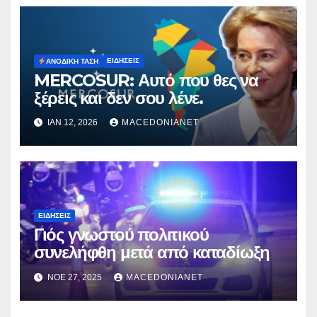
ΕΙΔΉΣΕΙΣ
ΑΝΟΔΙΚΉ ΤΆΣΗ
MERCOSUR: Αυτό που θες να
ξέρεις και δεν σου λένε.
ΙΑΝ 12, 2026
MACEDONIANET
ΕΙΔΉΣΕΙΣ
Γιός γνωστού πολιτικού
συνελήφθη μετά από καταδίωξη
ΝΟΈ 27, 2025
MACEDONIANET