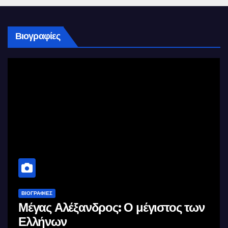
Βιογραφίες
ΒΙΟΓΡΑΦΊΕΣ
ΒΙΟΓ
Μέγας Αλέξανδρος: Ο μέγιστος των
Σαν
Ελλήνων
της