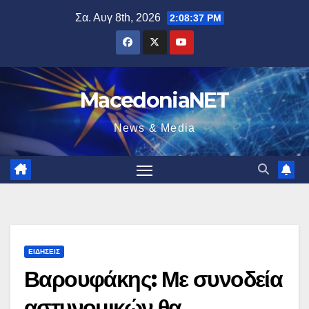
Μετάβαση
Σα. Αυγ 8th, 2026
2:08:38 PM
στο
περιεχόμενο
MacedoniaNET
News & Media
ΕΙΔΉΣΕΙΣ
Βαρουφάκης: Με συνοδεία
αστυνομικών θα