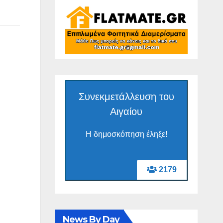
Συνεκμετάλλευση του
Αιγαίου
Η δημοσκόπηση έληξε!
2179
News By Day