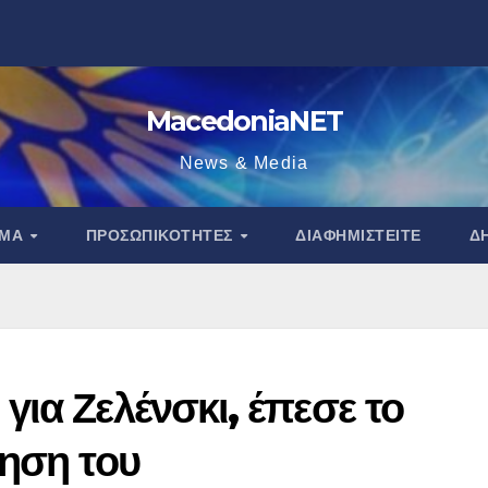
MacedoniaNET
News & Media
ΑΜΑ
ΠΡΟΣΩΠΙΚΌΤΗΤΕΣ
ΔΙΑΦΗΜΙΣΤΕΊΤΕ
Δ
ια Ζελένσκι, έπεσε το
τηση του