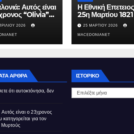
λονιά: Αυτός είναι
Η Εθνική Επετειος
χρονος “Olivia”
25η Μαρτίου 1821
κατηγορείται για
ΠΡΙΛΊΟΥ 2026
25 ΜΑΡΤΊΟΥ 2026
θάνατο της
ούς
ONIANET
MACEDONIANET
Ιστορικό
ΑΤΑ ΆΡΘΡΑ
ΙΣΤΟΡΙΚΌ
ετε ότι αυτοκτόνησα, δεν
 Αυτός είναι ο 23χρονος
υ κατηγορείται για τον
ς Μυρτούς