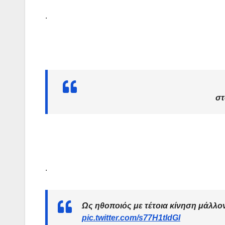
.
στ
.
Ως ηθοποιός με τέτοια κίνηση μάλλ
pic.twitter.com/s77H1tldGl