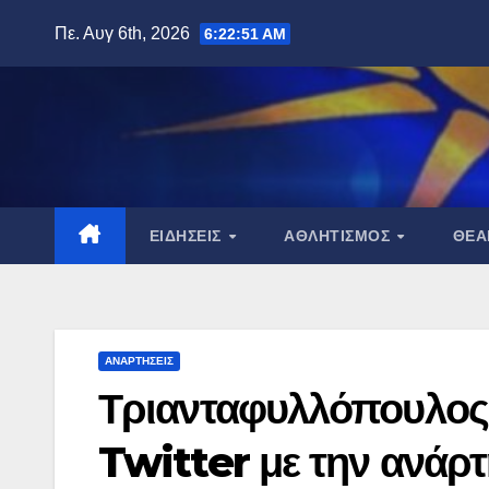
Μετάβαση
Πε. Αυγ 6th, 2026
6:22:52 AM
στο
περιεχόμενο
ΕΙΔΉΣΕΙΣ
ΑΘΛΗΤΙΣΜΌΣ
ΘΈ
ΑΝΑΡΤΉΣΕΙΣ
Τριανταφυλλόπουλος γ
Twitter με την ανάρ