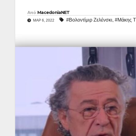
Από
MacedoniaNET
#Βολοντίμιρ Ζελένσκι
,
#Μάκης Τ
ΜΑΡ 6, 2022