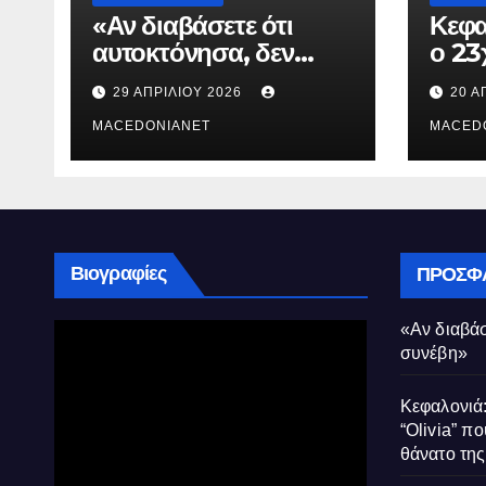
«Αν διαβάσετε ότι
Κεφα
αυτοκτόνησα, δεν
ο 23
συνέβη»
που 
29 ΑΠΡΙΛΊΟΥ 2026
20 Α
τον 
MACEDONIANET
Μυρτ
MACED
Βιογραφίες
ΠΡΌΣΦ
«Αν διαβάσ
συνέβη»
Κεφαλονιά:
“Olivia” πο
θάνατο τη