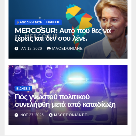
ΕΙΔΉΣΕΙΣ
ΑΝΟΔΙΚΉ ΤΆΣΗ
MERCOSUR: Αυτό που θες να
ξέρεις και δεν σου λένε.
ΙΑΝ 12, 2026
MACEDONIANET
ΕΙΔΉΣΕΙΣ
Γιός γνωστού πολιτικού
συνελήφθη μετά από καταδίωξη
ΝΟΈ 27, 2025
MACEDONIANET