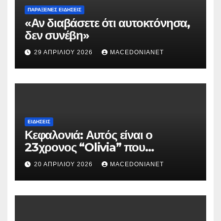
ΠΑΡΆΞΕΝΕΣ ΕΙΔΉΣΕΙΣ
«Αν διαβάσετε ότι αυτοκτόνησα,
δεν συνέβη»
29 ΑΠΡΙΛΊΟΥ 2026
MACEDONIANET
ΕΙΔΉΣΕΙΣ
Κεφαλονιά: Αυτός είναι ο
23χρονος “Olivia” που
κατηγορείται για τον θάνατο της
20 ΑΠΡΙΛΊΟΥ 2026
MACEDONIANET
Μυρτούς