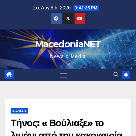
Μετάβαση
Σα. Αυγ 8th, 2026
3:42:26 PM
στο
περιεχόμενο
MacedoniaNET
News & Media
ΕΙΔΉΣΕΙΣ
Τήνος: « Βούλιαξε» το
λιμάνι από την κακοκαιρία