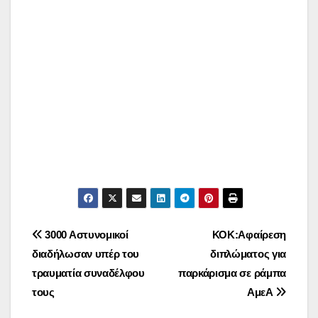
Πλοήγηση
3000 Αστυνομικοί
ΚΟΚ:Αφαίρεση
διαδήλωσαν υπέρ του
διπλώματος για
άρθρων
τραυματία συναδέλφου
παρκάρισμα σε ράμπα
τους
ΑμεΑ