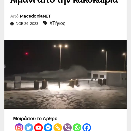
Από
MacedoniaNET
#Τήνος
ΝΟΈ 26, 2023
Μοιράσου το Άρθρο