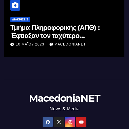
ΔΙΑΚΡΊΣΕΙΣ
Τμήμα Πληροφορικής (ΑΠΘ) :
Έφτιαξαν τον ταχύτερο
επεξεργαστή AI στον κόσμο με τη
10 ΜΑΪ́ΟΥ 2023
MACEDONIANET
χρήση φωτός
MacedoniaNET
News & Media