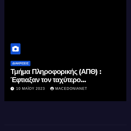
ΔΙΑΚΡΊΣΕΙΣ
Τμήμα Πληροφορικής (ΑΠΘ) :
Έφτιαξαν τον ταχύτερο
επεξεργαστή AI στον κόσμο με τη
10 ΜΑΪ́ΟΥ 2023
MACEDONIANET
χρήση φωτός