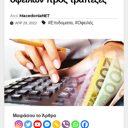
Από
MacedoniaNET
#Επιδοματα
,
#Οφειλές
ΑΠΡ 29, 2022
Μοιράσου το Άρθρο