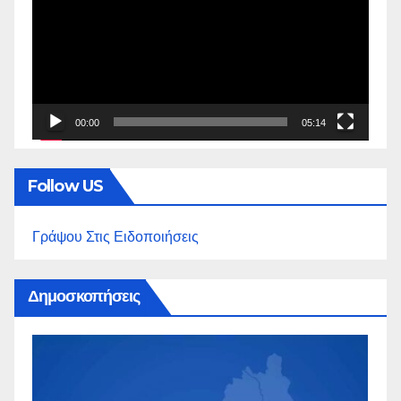
Βίντεο
00:00
05:14
Follow US
Γράψου Στις Ειδοποιήσεις
Δημοσκοπήσεις