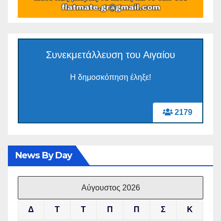
Συνεκμετάλλευση του Αιγαίου
Η δημοσκόπηση έληξε!
2179
News By Day
Αύγουστος 2026
Δ
Τ
Τ
Π
Π
Σ
Κ