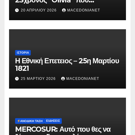
κατηγορείται για τον θάνατο της
20 ΑΠΡΙΛΊΟΥ 2026
MACEDONIANET
Μυρτούς
ΙΣΤΟΡΊΑ
Η Εθνική Επετειος – 25η Μαρτίου
1821
25 ΜΑΡΤΊΟΥ 2026
MACEDONIANET
ΕΙΔΉΣΕΙΣ
ΑΝΟΔΙΚΉ ΤΆΣΗ
MERCOSUR: Αυτό που θες να