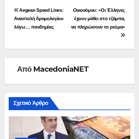
Πλοήγηση
Aegean Speed Lines:
Οικονόμου: «Οι Έλληνες
Αναστολή δρομολογίου
έχουν μάθει στο τζάμπα,
άρθρων
λόγω… πανδημίας
να πληρώσουν το ρεύμα»
Από
MacedoniaNET
Σχετικό Άρθρο