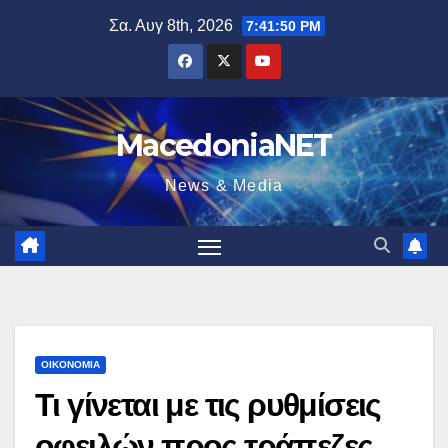
Μετάβαση
Σα. Αυγ 8th, 2026
7:41:51 PM
στο
περιεχόμενο
MacedoniaNET
News & Media
ΟΙΚΟΝΟΜΊΑ
Τι γίνεται με τις ρυθμίσεις
οφειλών προς τράπεζες